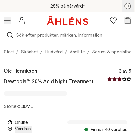
Hoppa till navigationsmenyn
Hoppa till innehåll
Hoppa till sidfot
För medlemmar - Shoppa nu
25% på hårvård*
Logga in
Favoriter
Var
Sök
Start
/
Skönhet
/
Hudvård
/
Ansikte
/
Serum & specialbeh
Produktbilder
Hoppa över bildspelet
Produktinformation
Ole Henriksen
3 av 5
3 av fem stjä
Dewtopia™ 20% Acid Night Treatment
Storlek:
30ML
Online
Varuhus
Finns i 40 varuhus