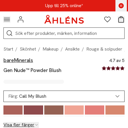
Hoppa till navigationsmenyn
Hoppa till innehåll
Hoppa till sidfot
Kod: AUG25 - Shoppa nu
Upp till 25% online*
Logga in
Favoriter
Var
Sök
Start
/
Skönhet
/
Makeup
/
Ansikte
/
Rouge & solpuder
/
bareMinerals
Produktbilder
Hoppa över bildspelet
Produktinformation
4.7 av 5
4.7 av fem st
Gen Nude™ Powder Blush
Färg:
Call My Blush
Visa fler färger