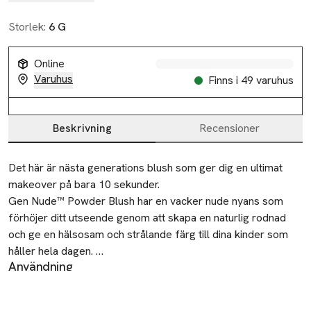
Storlek:
6 G
Online
Varuhus
Finns i 49 varuhus
Beskrivning
Recensioner
Beskrivning
Det här är nästa generations blush som ger dig en ultimat 
makeover på bara 10 sekunder.

Gen Nude™ Powder Blush har en vacker nude nyans som 
förhöjer ditt utseende genom att skapa en naturlig rodnad 
och ge en hälsosam och strålande färg till dina kinder som 
håller hela dagen. 

Användning
Applicera Gen Nude™ Powder Blush med tex Blooming Blush
Gen Nude™ Powder Blush har en krämig, skir sammetslen 
Brush från kindäpplet ut över kindbenet för en naturlig
formula som är lätta att applicera utan att få hårda kanter. Du 