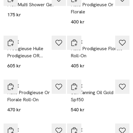
Men Multi Shower Gel
Huile Prodigieuse Or
Florale
175 kr
400 kr
20% vid köp över 200kr
20% vid köp över 200kr
NUXE
NUXE
Prodigieuse Huile
Huile Prodigieuse Florale
Prodigieuse OR
Roll-On
50ml/100ml
605 kr
405 kr
20% vid köp över 200kr
20% vid köp över 200kr
NUXE
NUXE
Huile Prodigieuse Or
Sun Tanning Oil Gold
Florale Roll-On
Spf50
470 kr
540 kr
20% vid köp över 200kr
20% vid köp över 200kr
NUXE
NUXE