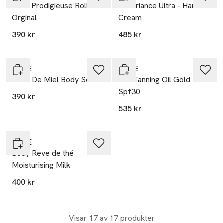
Huile Prodigieuse Roll-On
Nuxuriance Ultra - Hand
Orginal
Cream
390 kr
485 kr
20% vid köp över 200kr
20% vid köp över 200kr
NUXE
NUXE
Reve De Miel Body Scrub
Sun Tanning Oil Gold
Spf30
390 kr
535 kr
20% vid köp över 200kr
NUXE
Body Reve de thé
Moisturising Milk
400 kr
Visar 17 av 17 produkter