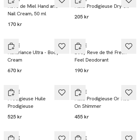
Reve de Miel Hand and
Huile Prodigieuse Dry Oil
Nail Cream, 50 ml
205 kr
170 kr
20% vid köp över 200kr
20% vid köp över 200kr
NUXE
NUXE
Nuxuriance Ultra - Body
Body Reve de thé Fresh-
Cream
Feel Deodorant
670 kr
190 kr
20% vid köp över 200kr
20% vid köp över 200kr
NUXE
NUXE
Prodigieuse Huile
Huile Prodigieuse Or Roll-
Prodigieuse
On Shimmer
525 kr
455 kr
20% vid köp över 200kr
20% vid köp över 200kr
NUXE
NUXE