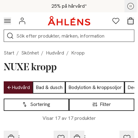
Hoppa till navigationsmenyn
Hoppa till innehåll
Hoppa till sidfot
För medlemmar - Shoppa nu
25% på hårvård*
Logga in
Favoriter
Var
Sök
Start
/
Skönhet
/
Hudvård
/
Kropp
NUXE kropp
Hoppa till produktsidan
Hudvård
Bad & dusch
Bodylotion & kroppsoljor
Deo
Hoppa till produktsidan
Lista över produkter
Sortering
Filter
Visar 17 av 17 produkter
20% vid köp över 200kr
20% vid köp över 200kr
NUXE
NUXE