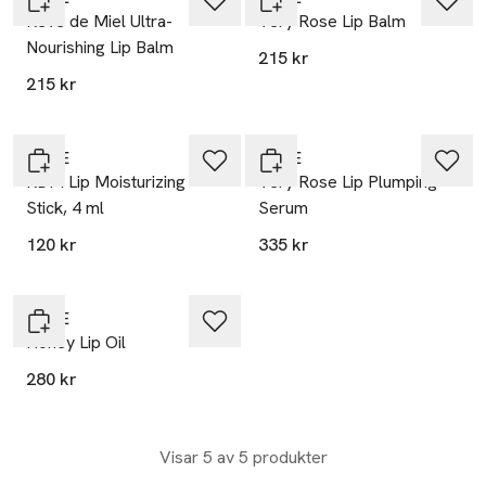
Rêve de Miel Ultra-
Very Rose Lip Balm
Nourishing Lip Balm
215 kr
215 kr
20% vid köp över 200kr
20% vid köp över 200kr
NUXE
NUXE
RDM Lip Moisturizing
Very Rose Lip Plumping
Stick, 4 ml
Serum
120 kr
335 kr
20% vid köp över 200kr
NUXE
Honey Lip Oil
280 kr
Visar 5 av 5 produkter