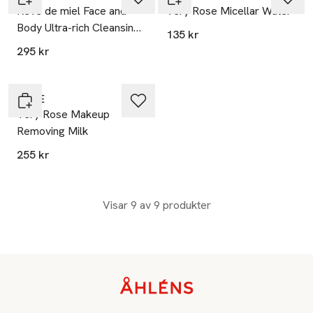
Rêve de miel Face and
Very Rose Micellar Water
Body Ultra-rich Cleansing
135 kr
Gel, 400 ml
295 kr
20% vid köp över 200kr
NUXE
Very Rose Makeup
Removing Milk
255 kr
Visar 9 av 9 produkter
Sidfot