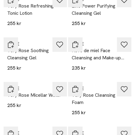
Very Rose Refreshing
Zinc Power Purifying
Tonic Lotion
Cleansing Gel
255 kr
255 kr
20% vid köp över 200kr
20% vid köp över 200kr
NUXE
NUXE
Very Rose Soothing
Rêve de miel Face
Cleansing Gel
Cleansing and Make-up
Removing Gel, 200 ml
255 kr
235 kr
20% vid köp över 200kr
20% vid köp över 200kr
NUXE
NUXE
Very Rose Micellar Water
Very Rose Cleansing
Foam
255 kr
255 kr
20% vid köp över 200kr
20% vid köp över 200kr
NUXE
NUXE