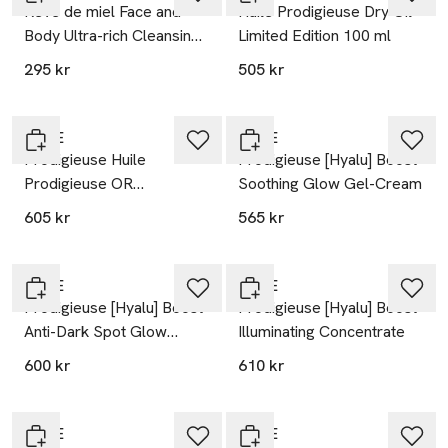
Rêve de miel Face and
Huile Prodigieuse Dry Oil
Body Ultra-rich Cleansing
Limited Edition 100 ml
Gel, 400 ml
295 kr
505 kr
20% vid köp över 200kr
20% vid köp över 200kr
NUXE
NUXE
Prodigieuse Huile
Prodigieuse [Hyalu] Boost
Prodigieuse OR
Soothing Glow Gel-Cream
50ml/100ml
605 kr
565 kr
20% vid köp över 200kr
20% vid köp över 200kr
NUXE
NUXE
Prodigieuse [Hyalu] Boost
Prodigieuse [Hyalu] Boost
Anti-Dark Spot Glow
Illuminating Concentrate
Serum
600 kr
610 kr
20% vid köp över 200kr
20% vid köp över 200kr
NUXE
NUXE