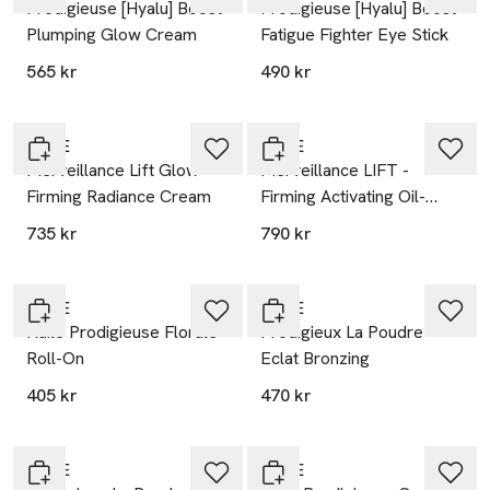
Prodigieuse [Hyalu] Boost
Prodigieuse [Hyalu] Boost
Plumping Glow Cream
Fatigue Fighter Eye Stick
565 kr
490 kr
20% vid köp över 200kr
20% vid köp över 200kr
NUXE
NUXE
Merveillance Lift Glow
Merveillance LIFT -
Firming Radiance Cream
Firming Activating Oil-
Serum
735 kr
790 kr
20% vid köp över 200kr
20% vid köp över 200kr
NUXE
NUXE
Huile Prodigieuse Florale
Prodigieux La Poudre
Roll-On
Eclat Bronzing
405 kr
470 kr
20% vid köp över 200kr
20% vid köp över 200kr
NUXE
NUXE