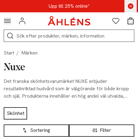
Hoppa till navigationsmenyn
Hoppa till innehåll
Hoppa till sidfot
Kod: AUG25 - Shoppa nu
Upp till 25% online*
Logga in
Favoriter
Var
Sök
Start
/
Märken
Nuxe
Det franska skönhetsvarumärket NUXE erbjuder
resultatinriktad hudvård som är välgörande för både kropp
och själ. Produkterna innehåller en hög andel väl utvalda,
naturliga och vetenskapligt bevisat effektiva ingredienser –
Hoppa till produktsidan
perfekt sammansatta i väldoftande formulas med
Skönhet
fantastiska texturer – för synliga resultat och en sensorisk
Hoppa till produktsidan
Lista över produkter
upplevelse. NUXE står bakom några av skönhetsvärldens
Sortering
Filter
mest ikoniska produkter, bland annat de multifunktionella