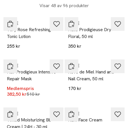
torr-oljorna Huile Prodigieuse®.
Visar 48 av 96 produkter
20% vid köp över 200kr
20% vid köp över 200kr
NUXE
NUXE
Very Rose Refreshing
Huile Prodigieuse Dry
Tonic Lotion
Floral, 50 ml
255 kr
350 kr
-25%
20% vid köp över 200kr
NUXE
NUXE
Hair Prodigieux Intensive
Reve de Miel Hand and
Repair Mask
Nail Cream, 50 ml
Medlemspris
170 kr
Lägsta pris 30 dagar
382,50 kr
510 kr
20% vid köp över 200kr
20% vid köp över 200kr
NUXE
NUXE
Tinted Moisturizing Bb
Rdm Face Cream
Cream | 24H - 30 ml