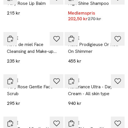
Very Rose Lip Balm
High Shine Shampoo
215 kr
Medlemspris
Lägsta pris 30 dag
202,50 kr
270 kr
20% vid köp över 200kr
20% vid köp över 200kr
NUXE
NUXE
Rêve de miel Face
Huile Prodigieuse Or Roll-
Cleansing and Make-up
On Shimmer
Removing Gel, 200 ml
235 kr
455 kr
20% vid köp över 200kr
20% vid köp över 200kr
NUXE
NUXE
Very Rose Gentle Face
Nuxuriance Ultra - Day
Scrub
Cream - All skin type
295 kr
940 kr
20% vid köp över 200kr
-25%
NUXE
NUXE