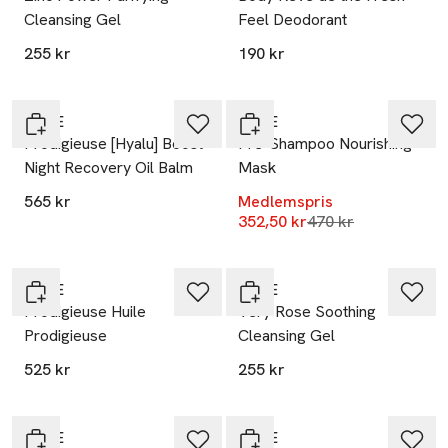
Cleansing Gel
Feel Deodorant
255 kr
190 kr
20% vid köp över 200kr
-25%
NUXE
NUXE
Prodigieuse [Hyalu] Boost
Pre-Shampoo Nourishing
Night Recovery Oil Balm
Mask
565 kr
Medlemspris
Lägsta pris 30 dag
352,50 kr
470 kr
20% vid köp över 200kr
20% vid köp över 200kr
NUXE
NUXE
Prodigieuse Huile
Very Rose Soothing
Prodigieuse
Cleansing Gel
525 kr
255 kr
20% vid köp över 200kr
-25%
NUXE
NUXE