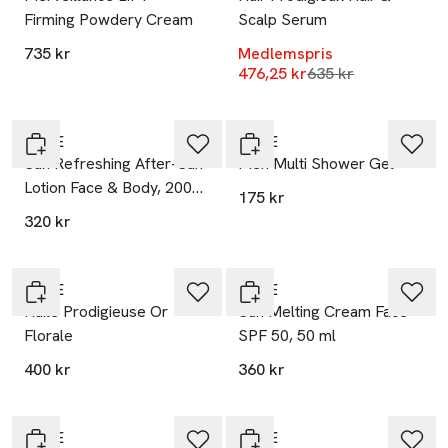
Firming Powdery Cream
Scalp Serum
735 kr
Medlemspris
Lägsta pris 30 dag
476,25 kr
635 kr
20% vid köp över 200kr
20% vid köp över 200kr
NUXE
NUXE
Sun Refreshing After-Sun
Men Multi Shower Gel
Lotion Face & Body, 200
175 kr
ml
320 kr
20% vid köp över 200kr
20% vid köp över 200kr
NUXE
NUXE
Huile Prodigieuse Or
Sun Melting Cream Face
Florale
SPF 50, 50 ml
400 kr
360 kr
20% vid köp över 200kr
20% vid köp över 200kr
NUXE
NUXE