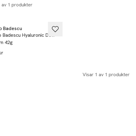
1 av 1 produkter
a på köpet
o Badescu
o Badescu Hyaluronic Dew
m 42g
kr
Visar 1 av 1 produkter