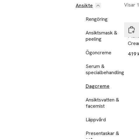
Visar 
Ansikte
Gåv
Rengöring
Mari
Ansiktsmask &
Mari
peeling
Crea
Ögoncreme
419 
Serum &
specialbehandling
Dagcreme
Ansiktsvatten &
facemist
Läppvård
Presentaskar &