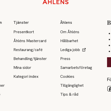
on
Tjänster
Åhlens
B
Presentkort
Om Åhléns
Åhléns Mastercard
Hållbarhet
Restaurang/café
Lediga jobb
Behandling/tjänster
Press
Mina sidor
Samarbetsföretag
Kategori index
Cookies
Fö
ner
Tillgänglighet
e
Tips & råd