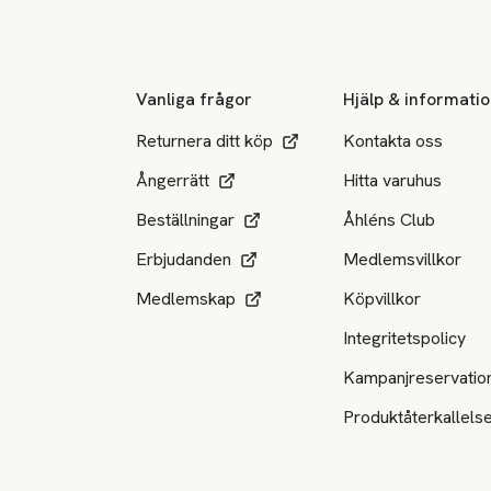
Sidfot
Vanliga frågor
Hjälp & informati
Returnera ditt köp
Kontakta oss
Ångerrätt
Hitta varuhus
Beställningar
Åhléns Club
Erbjudanden
Medlemsvillkor
Medlemskap
Köpvillkor
Integritetspolicy
Kampanjreservatio
Produktåterkallels
Tillgängliga betalsätt