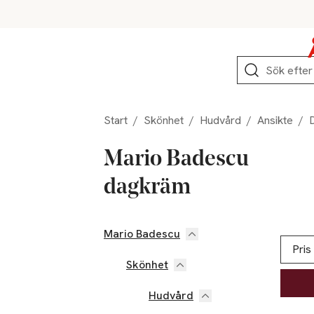
Hoppa till produktnavigation
Hoppa till innehåll
Hoppa till sidfot
Sök
Start
/
Skönhet
/
Hudvård
/
Ansikte
/
Mario Badescu
dagkräm
Mario Badescu
Hoppa till produktsidan
Hoppa t
Lista ö
Pris
Skönhet
Hudvård