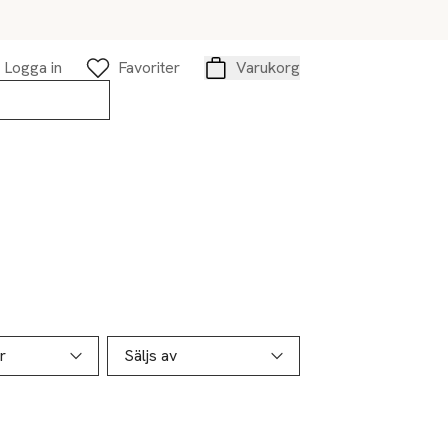
Logga in
Favoriter
Varukorg
Varukorg
r
Säljs av