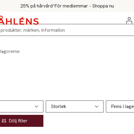
25% på hårvård*
För medlemmar - Shoppa nu
Dagcreme
ill produktsidan
ver produkter
Storlek
Finns i lage
Dölj filter