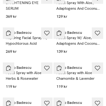
BRIGHTENING EYE
Facial Spray With Aloe,
SERUM
Adaptogens And Coconut
Water
369 kr
129 kr
Gåva på köpet
Gåva på köpet
Mario Badescu
Mario Badescu
Repairing Facial Spray W/
Facial Spray W/ Aloe,
Hypochlorous Acid
Adaptogens And Coconut
Water
269 kr
139 kr
Gåva på köpet
Gåva på köpet
Mario Badescu
Mario Badescu
Facial Spray with Aloe
Facial Spray with Aloe
Herbs & Rosewater
Chamomile & Lavender
119 kr
119 kr
Gåva på köpet
Gåva på köpet
Mario Badescu
Mario Badescu