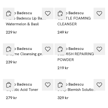
Gåva på köpet
Gåva på köpet
Mario Badescu
Mario Badescu
Mario Badescu Lip Balm
GENTLE FOAMING
Watermelon & Basil
CLEANSER
229 kr
249 kr
Gåva på köpet
Gåva på köpet
Mario Badescu
Mario Badescu
Enzyme Cleansing gel
BLEMISH REPAIRING
POWDER
239 kr
219 kr
Gåva på köpet
Gåva på köpet
Mario Badescu
Mario Badescu
Glycolic Acid Toner
Deep Blemish Solution
279 kr
329 kr
Gåva på köpet
Gåva på köpet