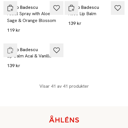
Mario Badescu
Mario Badescu
Facial Spray with Aloe
Rose Lip Balm
Sage & Orange Blossom
139 kr
Gåva på köpet
119 kr
Endast i varuhus
Mario Badescu
Lip Balm Acai & Vanilla
139 kr
Visar 41 av 41 produkter
Sidfot