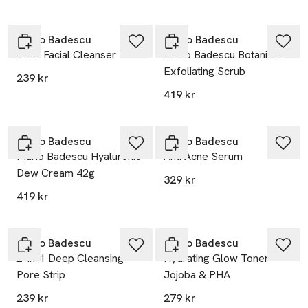
Gåva på köpet
Gåva på köpet
Mario Badescu
Mario Badescu
Acne Facial Cleanser
Mario Badescu Botanical
Exfoliating Scrub
239 kr
419 kr
Gåva på köpet
Gåva på köpet
Mario Badescu
Mario Badescu
Mario Badescu Hyaluronic
Anti Acne Serum
Dew Cream 42g
329 kr
419 kr
Gåva på köpet
Gåva på köpet
Mario Badescu
Mario Badescu
2-In-1 Deep Cleansing
Hydrating Glow Toner
Pore Strip
Jojoba & PHA
239 kr
279 kr