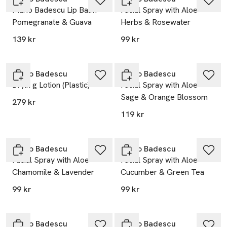
Mario Badescu Lip Balm
Facial Spray with Aloe
Pomegranate & Guava
Herbs & Rosewater
139 kr
99 kr
Gåva på köpet
Gåva på köpet
Mario Badescu
Mario Badescu
Dryin g Lotion (Plastic)
Facial Spray with Aloe
Sage & Orange Blossom
279 kr
119 kr
Gåva på köpet
Gåva på köpet
Mario Badescu
Mario Badescu
Facial Spray with Aloe
Facial Spray with Aloe
Chamomile & Lavender
Cucumber & Green Tea
99 kr
99 kr
Gåva på köpet
Gåva på köpet
Mario Badescu
Mario Badescu