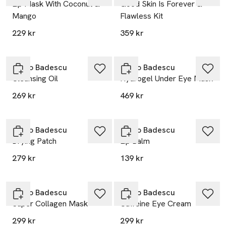
Lip Mask With Coconut &
Good Skin Is Forever &
Mango
Flawless Kit
229 kr
359 kr
Gåva på köpet
Gåva på köpet
Mario Badescu
Mario Badescu
Cleansing Oil
Hydrogel Under Eye Mask
269 kr
469 kr
Gåva på köpet
Gåva på köpet
Mario Badescu
Mario Badescu
Drying Patch
Lip Balm
279 kr
139 kr
Gåva på köpet
Gåva på köpet
Mario Badescu
Mario Badescu
Super Collagen Mask
Caffeine Eye Cream
299 kr
299 kr