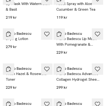
Lip Mask With Watermelon
Facial Spray with Aloe
& Basil
Cucumber & Green Tea
219 kr
119 kr
Gåva på köpet
Gåva på köpet
Mario Badescu
Mario Badescu
Dryin g Lotion
Mario Badescu Lip Mask
With Pomegranate &
279 kr
Guava
229 kr
Gåva på köpet
Gåva på köpet
Mario Badescu
Mario Badescu
Witch Hazel & Rosewater
Mario Badescu Advanced
Toner
Collagen Hydrogel Sheet
Mask
229 kr
299 kr
Gåva på köpet
Gåva på köpet
Mario Badescu
Mario Badescu