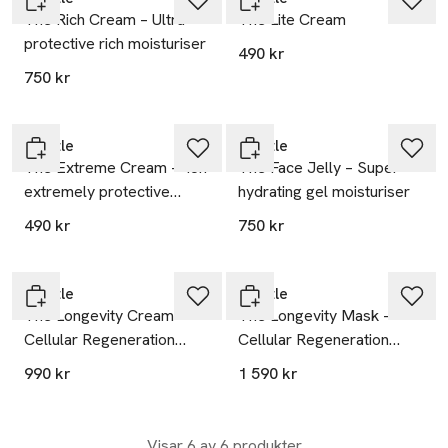
The Rich Cream – Ultra-
The Lite Cream
protective rich moisturiser
490 kr
750 kr
Mantle
Mantle
The Extreme Cream - 48h
The Face Jelly – Super-
extremely protective
hydrating gel moisturiser
cream
490 kr
750 kr
Mantle
Mantle
The Longevity Cream -
The Longevity Mask -
Cellular Regeneration
Cellular Regeneration
Moisturiser
Night Mask
990 kr
1 590 kr
Visar 6 av 6 produkter