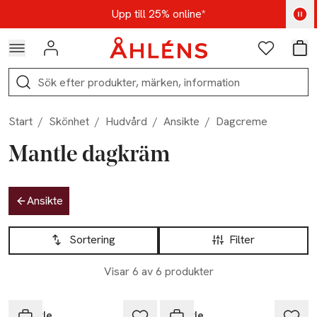
Hoppa till navigationsmenyn
Hoppa till innehåll
Hoppa till sidfot
Kod: AUG25 - Shoppa nu
Upp till 25% online*
Logga in
Favoriter
Var
Sök
Start
/
Skönhet
/
Hudvård
/
Ansikte
/
Dagcreme
Mantle dagkräm
Hoppa till produktsidan
Ansikte
Hoppa till produktsidan
Lista över produkter
Sortering
Filter
Visar 6 av 6 produkter
Mantle
Mantle