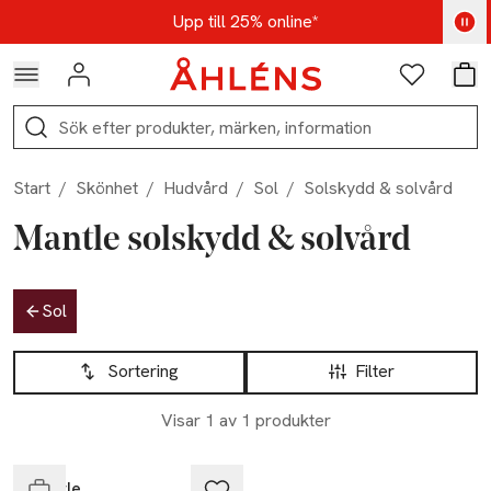
Hoppa till navigationsmenyn
Hoppa till innehåll
Hoppa till sidfot
Kod: AUG25 - Shoppa nu
Upp till 25% online*
Logga in
Favoriter
Var
Sök
Start
/
Skönhet
/
Hudvård
/
Sol
/
Solskydd & solvård
Mantle solskydd & solvård
Hoppa till produktsidan
Sol
Hoppa till produktsidan
Lista över produkter
Sortering
Filter
Visar 1 av 1 produkter
Endast i varuhus
Mantle