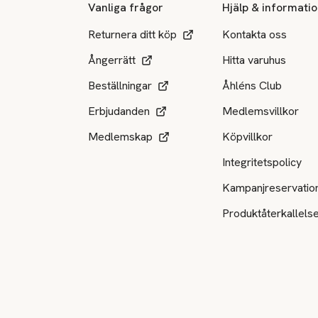
Vanliga frågor
Hjälp & informati
Returnera ditt köp
Kontakta oss
Ångerrätt
Hitta varuhus
Beställningar
Åhléns Club
Erbjudanden
Medlemsvillkor
Medlemskap
Köpvillkor
Integritetspolicy
Kampanjreservatio
Produktåterkallels
Tillgängliga betalsätt