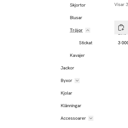
Visar 
Skjortor
Blusar
Mali
Tröjor
Elna
Stickat
3 00
Kavajer
Jackor
Byxor
Kjolar
Klänningar
Accessoarer