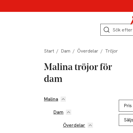
Hoppa till produktnavigation
Hoppa till innehåll
Hoppa till sidfot
Sök
Start
/
Dam
/
Överdelar
/
Tröjor
Malina tröjor för
dam
Malina
Hoppa till produktsidan
Hoppa t
Lista ö
Pris
Dam
Sälj
Överdelar