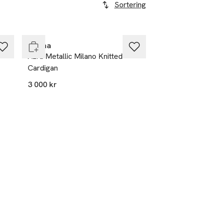
Sortering
Nyhet
Endast i varuhus
Malina
Azra Metallic Milano Knitted
Cardigan
3 000 kr