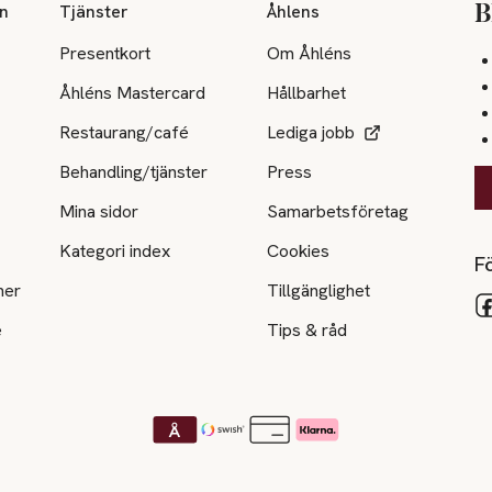
on
Tjänster
Åhlens
B
Presentkort
Om Åhléns
Åhléns Mastercard
Hållbarhet
Restaurang/café
Lediga jobb
Behandling/tjänster
Press
Mina sidor
Samarbetsföretag
Kategori index
Cookies
Fö
ner
Tillgänglighet
e
Tips & råd