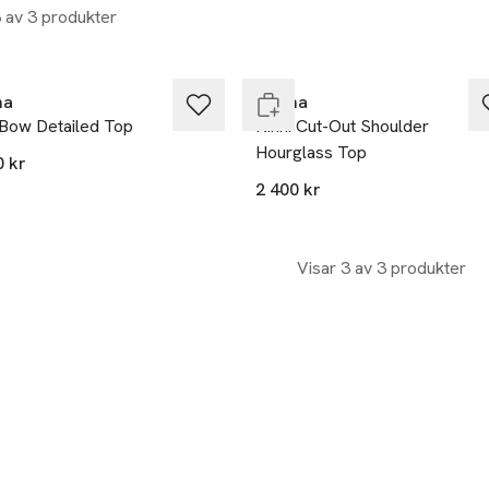
3 av 3 produkter
Nyhet
Endast i varuhus
na
Malina
 Bow Detailed Top
Ninni Cut-Out Shoulder
Hourglass Top
0 kr
2 400 kr
Visar 3 av 3 produkter