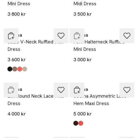
Mini Dress
Midi Dress
Nyhet
3 800 kr
3 500 kr
Nyhet
Endast i varuhus
Malina
Malina
Jadie V-Neck Ruffled Mini
Fern Halterneck Ruffled
Dress
Mini Dress
3 600 kr
3 000 kr
Nyhet
Produkten finns i färgerna:
Black
Taupe
Coral
Shaded Dot
,
,
,
,
Endast i varuhus
Nyhet
Malina
Malina
Elin Round Neck Lace Midi
Seema Asymmetric Lace
Dress
Hem Maxi Dress
4 000 kr
5 000 kr
Nyhet
Produkten finns i färgerna:
Dark Brown
Coral
,
,
Endast i varuhus
Nyhet