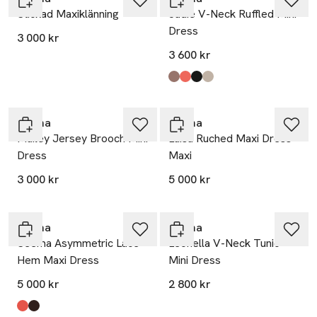
Stickad Maxiklänning
Jadie V-Neck Ruffled Mini
Dress
3 000 kr
3 600 kr
Produkten finns i färgerna:
Taupe
Coral
Black
Shaded Dot
,
,
,
,
Malina
Malina
Mailey Jersey Brooch Mini
Luisa Ruched Maxi Dress
Dress
Maxi
3 000 kr
5 000 kr
Malina
Malina
Seema Asymmetric Lace
Leonella V-Neck Tunic
Hem Maxi Dress
Mini Dress
5 000 kr
2 800 kr
Produkten finns i färgerna:
Coral
Dark Brown
,
,