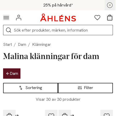
Hoppa till navigationsmenyn
Hoppa till innehåll
Hoppa till sidfot
För medlemmar - Shoppa nu
25% på hårvård*
Logga in
Favoriter
Var
Sök
Start
/
Dam
/
Klänningar
Malina klänningar för dam
Hoppa till produktsidan
Dam
Hoppa till produktsidan
Lista över produkter
Sortering
Filter
Visar 30 av 30 produkter
Malina
Malina