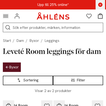
Hoppa till navigationsmenyn
Hoppa till innehåll
Hoppa till sidfot
Kod: AUG25 - Shoppa nu
Upp till 25% online*
Logga in
Favoriter
Var
Sök
Start
/
Dam
/
Byxor
/
Leggings
Leveté Room leggings för dam
Hoppa till produktsidan
Byxor
Hoppa till produktsidan
Lista över produkter
Sortering
Filter
Visar 2 av 2 produkter
Leveté Room
Leveté Room