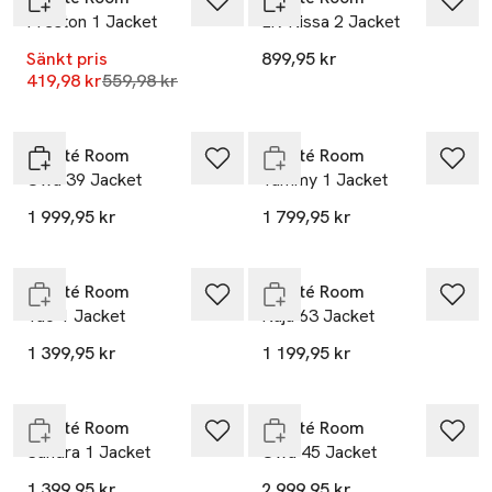
Preston 1 Jacket
LR-Nissa 2 Jacket
Sänkt pris
899,95 kr
Nyhet
Lägsta pris 30 dagar
419,98 kr
559,98 kr
Slut i lager
Leveté Room
Leveté Room
Owa 39 Jacket
Tammy 1 Jacket
Nyhet
1 999,95 kr
1 799,95 kr
Slut i lager
Endast i varuhus
Leveté Room
Leveté Room
Tao 1 Jacket
Naja 63 Jacket
1 399,95 kr
1 199,95 kr
Slut i lager
Slut i lager
Leveté Room
Leveté Room
Sandra 1 Jacket
Owa 45 Jacket
1 399,95 kr
2 999,95 kr