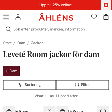
Hoppa till navigationsmenyn
Hoppa till innehåll
Hoppa till sidfot
Kod: AUG25 - Shoppa nu
Upp till 25% online*
Logga in
Favoriter
Var
Sök
Start
/
Dam
/
Jackor
Leveté Room jackor för dam
Hoppa till produktsidan
Dam
Hoppa till produktsidan
Lista över produkter
Sortering
Filter
Visar 11 av 11 produkter
-25%
Leveté Room
Leveté Room