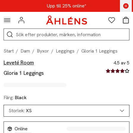
Hoppa till navigationsmenyn
Hoppa till innehåll
Hoppa till sidfot
Kod: AUG25 - Shoppa nu
Upp till 25% online*
Logga in
Favoriter
Var
Sök
Start
/
Dam
/
Byxor
/
Leggings
/
Gloria 1 Leggings
Leveté Room
Produktbilder
Hoppa över bildspelet
Produktinformation
4.5 av 5
4.5 av fem st
Gloria 1 Leggings
Färg:
Black
Storlek:
XS
Online