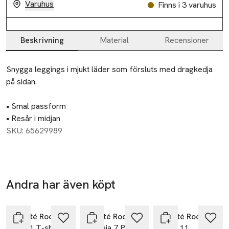
Varuhus
Finns i 3 varuhus
Beskrivning
Material
Recensioner
Beskrivning
Snygga leggings i mjukt läder som försluts med dragkedja 
på sidan.

• Smal passform

• Resår i midjan
SKU: 65629989
Andra har även köpt
Hoppa över bildspelet
Leveté Room
Leveté Room
Leveté Room
Ika 11 T-shirt
Lr-Naja 7 Pants
Nuka 11