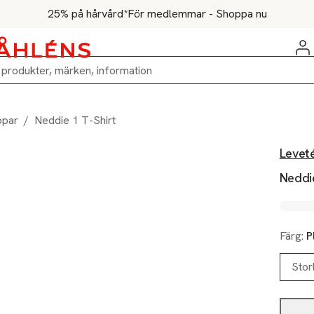
25% på hårvård*
För medlemmar - Shoppa nu
ppar
/
Neddie 1 T-Shirt
Levet
Neddie
Färg:
P
Stor