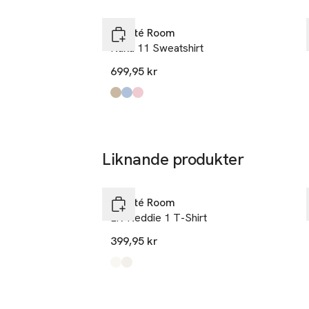
Hoppa över bildspelet
Leveté Room
Nuka 11 Sweatshirt
699,95 kr
Produkten finns i färgerna:
Island Fossil
Windsurfer
Rose
,
,
,
Liknande produkter
Hoppa över bildspelet
Leveté Room
LR-Neddie 1 T-Shirt
399,95 kr
Produkten finns i färgerna:
Fudge Combi
Star White Combi
,
,