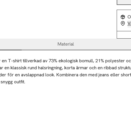
O
V
Material
en T-shirt tillverkad av 73% ekologisk bomull, 21% polyester och
r en klassisk rund halsringning, korta ärmar och en ribbad strukt
nder för en avslappnad look. Kombinera den med jeans eller short
snygg outfit.