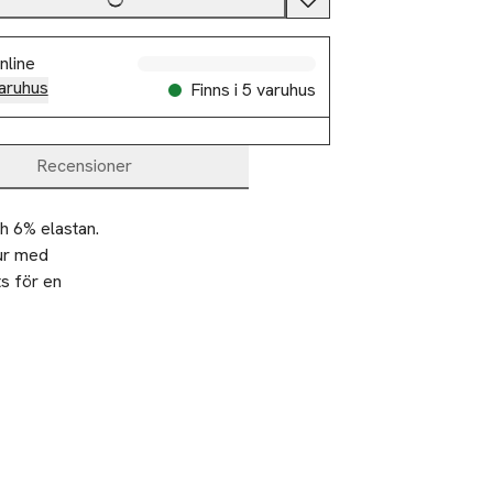
nline
aruhus
Finns i 5 varuhus
Recensioner
 6% elastan. 
ur med 
s för en 