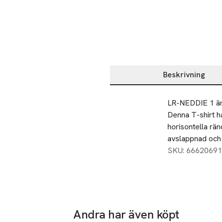
Beskrivning
Beskrivning
LR-NEDDIE 1 är 
Denna T-shirt ha
horisontella rä
avslappnad och 
SKU: 66620691
Andra har även köpt