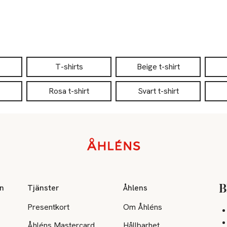
T-shirts
Beige t-shirt
Rosa t-shirt
Svart t-shirt
on
Tjänster
Åhlens
B
Presentkort
Om Åhléns
Åhléns Mastercard
Hållbarhet