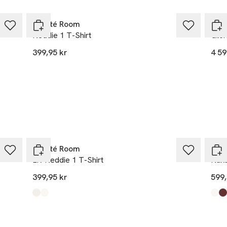
Leveté Room
Lev
Neddie 1 T-Shirt
Glor
399,95 kr
4 59
Leveté Room
Lev
LR-Neddie 1 T-Shirt
Nuka
399,95 kr
599,
Produkten finns i färgerna:
Star White Combi
Fudge Combi
,
,
Prod
Star
Bitt
Choc