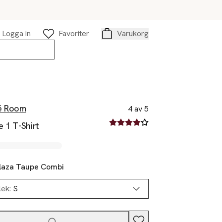
Logga in
Favoriter
Varukorg
Varukorg
é Room
4 av 5
4 av fem stjärnor
 1 T-Shirt
laza Taupe Combi
lek:
S