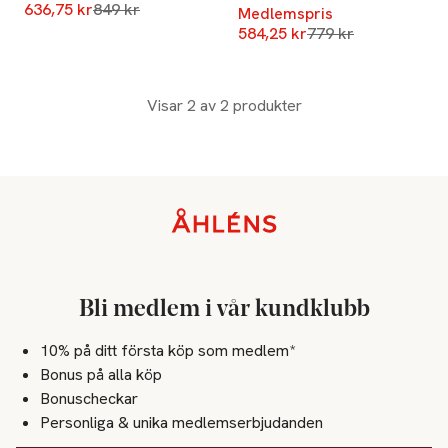
Lägsta pris 30 dagar
636,75 kr
849 kr
Medlemspris
Lägsta pris 30 dag
584,25 kr
779 kr
Visar 2 av 2 produkter
Sidfot
Bli medlem i vår kundklubb
10% på ditt första köp som medlem*
Bonus på alla köp
Bonuscheckar
Personliga & unika medlemserbjudanden