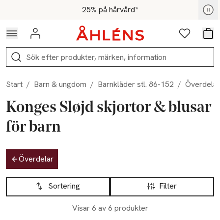
Hoppa till navigationsmenyn
Hoppa till innehåll
Hoppa till sidfot
För medlemmar - Shoppa nu
25% på hårvård*
Logga in
Favoriter
Var
Sök
Start
/
Barn & ungdom
/
Barnkläder stl. 86-152
/
Överdelar
Konges Sløjd skjortor & blusar
för barn
Hoppa till produktsidan
Överdelar
Hoppa till produktsidan
Lista över produkter
Sortering
Filter
-25%
-25%
Nyhet
Nyhet
Visar 6 av 6 produkter
Slut i lager
Slut i lager