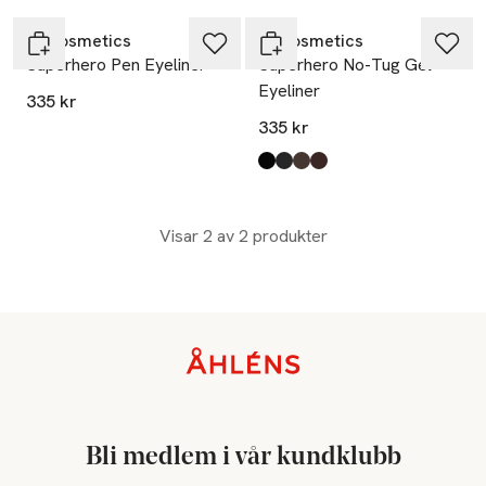
IT Cosmetics
IT Cosmetics
Superhero Pen Eyeliner
Superhero No-Tug Gel
Eyeliner
335 kr
335 kr
Produkten finns i färgerna:
Super Black
Black
Fantastic Espresso
Brown
,
,
,
,
Visar 2 av 2 produkter
Sidfot
Bli medlem i vår kundklubb