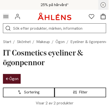
Hoppa till navigationsmenyn
Hoppa till innehåll
Hoppa till sidfot
För medlemmar - Shoppa nu
25% på hårvård*
Logga in
Favoriter
Var
Sök
Start
/
Skönhet
/
Makeup
/
Ögon
/
Eyeliner & ögonpenno
IT Cosmetics eyeliner &
ögonpennor
Hoppa till produktsidan
Ögon
Hoppa till produktsidan
Lista över produkter
Sortering
Filter
Visar 2 av 2 produkter