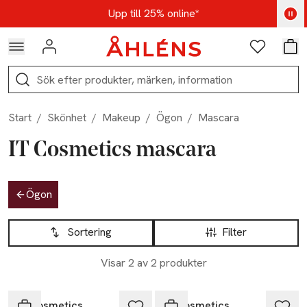
Hoppa till navigationsmenyn
Hoppa till innehåll
Hoppa till sidfot
Kod: AUG25 - Shoppa nu
Upp till 25% online*
Logga in
Favoriter
Var
Sök
Start
/
Skönhet
/
Makeup
/
Ögon
/
Mascara
IT Cosmetics mascara
Hoppa till produktsidan
Ögon
Hoppa till produktsidan
Lista över produkter
Sortering
Filter
Visar 2 av 2 produkter
IT Cosmetics
IT Cosmetics