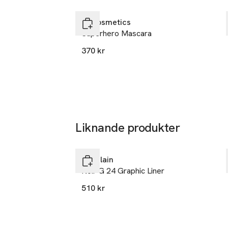
L'Oreal LPD
Hoppa över bildspelet
linje. Vill du ha
14
IT Cosmetics
och mer definier
rue Royale
Superhero Mascara
75008 Paris
370 kr
France
kontakt@lor
E-post
Mobilnumme
SKU: 90510858
Liknande produkter
Hoppa över bildspelet
Guerlain
Noir G 24 Graphic Liner
510 kr