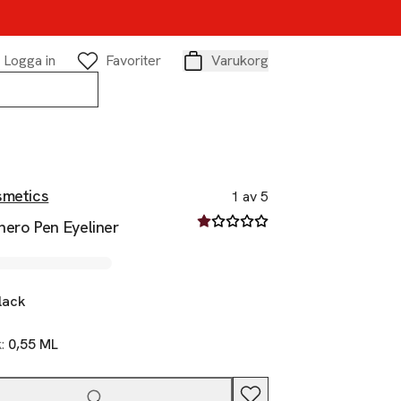
Logga in
Favoriter
Varukorg
Varukorg
smetics
1 av 5
1 av fem stjärnor
hero Pen Eyeliner
lack
k:
0,55 ML