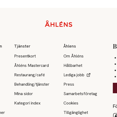
on
Tjänster
Åhlens
B
Presentkort
Om Åhléns
Åhléns Mastercard
Hållbarhet
Restaurang/café
Lediga jobb
Behandling/tjänster
Press
Mina sidor
Samarbetsföretag
Kategori index
Cookies
Fö
ner
Tillgänglighet