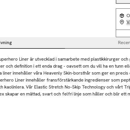
O
V
ivning
Recen
perhero Liner är utvecklad i samarbete med plastikkirurger och 
r och definition i ett enda drag - oavsett om du vill ha en tunn eller
a liner innehåller våra Heavenly Skin-borsthår som ger en precis 
perhero Liner innehåller fransförstärkande ingredienser som pepti
och kaolinlera. Vår Elastic Stretch No-Skip Technology och vårt Tri
skapar en mättad, svart och felfri linje som håller och blir ett 
iner som klarar det mesta, helt enkelt.

ler rimligen förutsägbar användning av denna produkt krävs inga 
gärder
g eller definierad look med en smal eller definierad vinge - du välje
nseln glida över din Superhero Liner längs med hela franslinjen, 
n yttre. Pressa borsten så nära fransrötterna som möjligt för en s