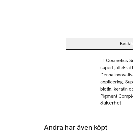
Beskr
Beskrivning
IT Cosmetics Su
superhjältekrafte
Denna innovativ
applicering. Su
biotin, keratin 
Pigment Complex 
Säkerhet
fransar. En eyel
Under normal el
försiktighetsåt
Skapa en naturli
Heavenly Skin-pe
Andra har även köpt
Tillverkare
ögonvrån till de