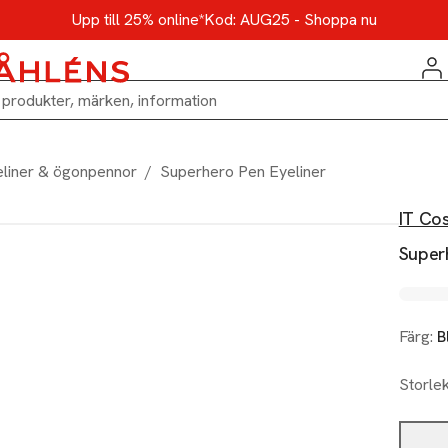
Upp till 25% online*
Kod: AUG25 - Shoppa nu
liner & ögonpennor
/
Superhero Pen Eyeliner
IT Co
Super
Färg:
B
Storle