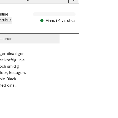
nline
aruhus
Finns i 4 varuhus
sioner
ger dina ögon 
 kraftig linje. 
och smidig 
der, kollagen, 
ple Black 
med dina 
särskilda
r själv! Låt 
från inre 
lät och jämn 