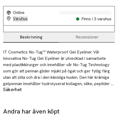
Slut i lager
Online
Varuhus
Finns i 3 varuhus
Beskrivning
Recensioner
Beskrivning
IT Cosmetics No-Tug™ Waterproof Gel Eyeliner. Vår 
innovativa No-Tug Gel Eyeliner är utvecklad i samarbete 
med plastikkirurger och innehåller vår No-Tug Technology 
som gör att pennan glider mjukt på ögat och ger fyllig färg 
utan att slita och dra i den känsliga huden. Den här krämiga 
gelpennan innehåller hydrolyserat kollagen, silke, peptider 
Säkerhet
och antioxidanter som tillsammans suddar ut linjer på 
Under normal eller rimligen förutsägbar användning av denna
ögonlocken. Finns i sex fina färger som alla ger fräscha, 
produkt krävs inga särskilda försiktighetsåtgärder
pigga resultat med lång hållbarhet.

Andra har även köpt
Tillverkare
Applicera No-Tug Gel Eyeliner längs med franslinjen eller i 
L'Oreal LPD