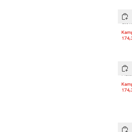
-30
IsaD
Glow
Kam
174,
-30
IsaD
Matt
Kam
174,
-30
IsaD