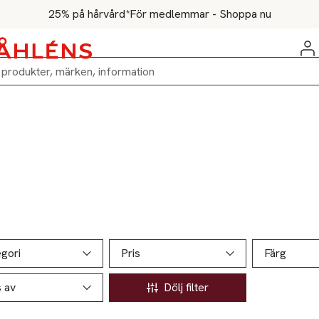
25% på hårvård*
För medlemmar - Shoppa nu
ill produktsidan
ver produkter
gori
Pris
Färg
s av
Dölj filter