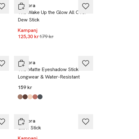
IsaDora
The Wake Up the Glow All Over
Dew Stick
Kampanj
Lägsta pris 30 dagar
125,30 kr
179 kr
IsaDora
The Matte Eyeshadow Stick
Longwear & Water-Resistant
159 kr
Produkten finns i färgerna:
Cool Taupe
True Brown
Bare Beige
Apricot Blush
Smoky Grey
,
,
,
,
,
-30%
IsaDora
Glow Stick
Kampanj