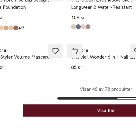
e Foundation
Longwear & Water-Resistant
kr
159 kr
till
+9
Produkten finns i färgerna:
Sandstone
Denim Steel
Rose Beige
Mauve Brown
,
,
,
,
kten finns i färgerna:
ora
IsaDora
 Styler Volume Mascara
The Nail Wonder 6 in 1 Nail Ge
kr
85 kr
Visar 48 av 78 produkter
Visa fler