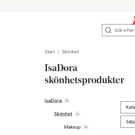
Hoppa till produktnavigation
Hoppa till innehåll
Hoppa till sidfot
Sök
Start
/
Skönhet
IsaDora
skönhetsprodukter
IsaDora
Hoppa till produktsidan
Hoppa t
Lista ö
Kate
Skönhet
Sälj
Makeup