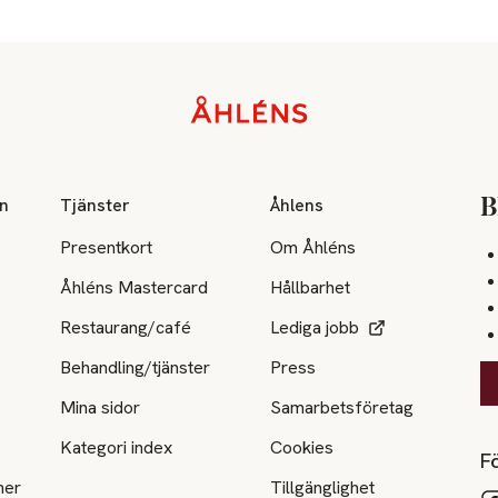
on
Tjänster
Åhlens
B
Presentkort
Om Åhléns
Åhléns Mastercard
Hållbarhet
Restaurang/café
Lediga jobb
Behandling/tjänster
Press
Mina sidor
Samarbetsföretag
Kategori index
Cookies
Fö
ner
Tillgänglighet