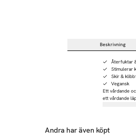
Beskrivning
Beskrivning
Återfuktar 
Stimulerar 
Skir & klibb
Vegansk
Ett vårdande och
ett vårdande läp
dina läppar. Läp
Tillverkare
återfuktade. En 
ISADORA AB
kollagenprodukti
det för att adder
Höjdroderga
Andra har även köpt
extra effekt. Res
21239 Malm