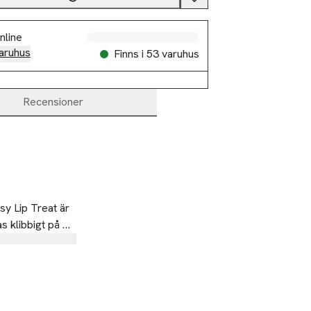
nline
aruhus
Finns i 53 varuhus
Recensioner
y Lip Treat är 
 klibbigt på 
ina läppar 
r 
ärger. Använd 
tift för en 
dning av jojoba- 