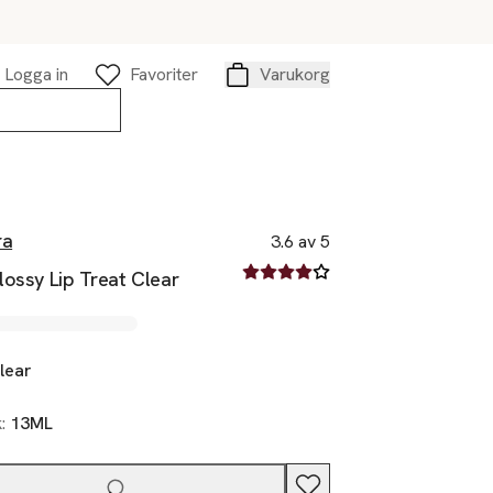
Logga in
Favoriter
Varukorg
Varukorg
ra
3.6 av 5
3.6 av fem stjärnor
ossy Lip Treat Clear
lear
k:
13ML