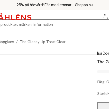
25% på hårvård*
För medlemmar - Shoppa nu
äppglans
/
The Glossy Lip Treat Clear
IsaDo
The Gl
Färg:
C
Storle