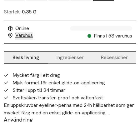
Storlek:
0,35 G
Online
Varuhus
Finns i 53 varuhus
Beskrivning
Ingredienser
Recensioner
Beskrivning
Mycket färg i ett drag
Mjuk formel för enkel glide-on-applicering
Sitter i upp till 24 timmar
Svettsäker, transfer-proof och vattenfast
En uppskruvbar eyeliner-penna med 24h hållbarhet som ger 
mycket färg med en enkel glide-on-applicering.

Användning
Applicera på franslinjerna. Tryck eyelinern mot ögonlocket
Denna eyeliner är framtagen med en mjuk och ren, 
med korta, försiktiga drag till du får önskad intensitet.
högpigmenterad formula som ger en enkel glide-on-