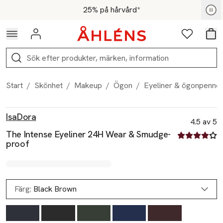
Hoppa till navigationsmenyn
Hoppa till innehåll
Hoppa till sidfot
För medlemmar - Shoppa nu
25% på hårvård*
Logga in
Favoriter
Var
Sök
Start
/
Skönhet
/
Makeup
/
Ögon
/
Eyeliner & ögonpenno
Produktbilder
Hoppa över bildspelet
Produktinformation
IsaDora
4.5 av 5
The Intense Eyeliner 24H Wear & Smudge-
4.5 av fem st
proof
Färg:
Black Brown