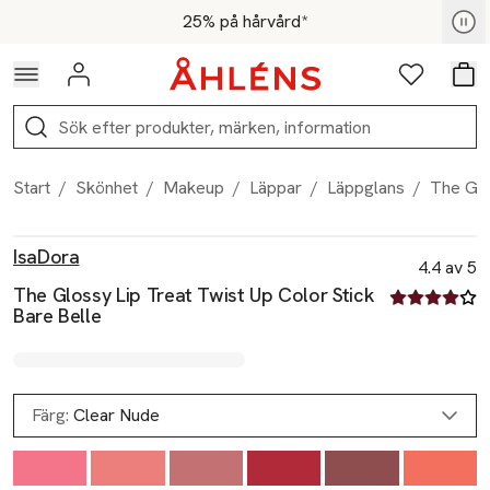
Hoppa till navigationsmenyn
Hoppa till innehåll
Hoppa till sidfot
För medlemmar - Shoppa nu
25% på hårvård*
Logga in
Favoriter
Var
Sök
Start
/
Skönhet
/
Makeup
/
Läppar
/
Läppglans
/
The Glo
Produktbilder
Hoppa över bildspelet
Produktinformation
IsaDora
4.4 av 5
The Glossy Lip Treat Twist Up Color Stick
4.4 av fem st
Bare Belle
Färg:
Clear Nude