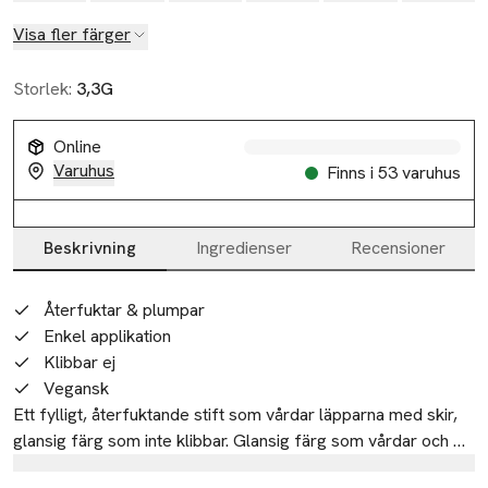
Visa fler färger
Storlek:
3,3G
Online
Varuhus
Finns i 53 varuhus
Beskrivning
Ingredienser
Recensioner
Slut i lager
Beskrivning
Återfuktar & plumpar
Enkel applikation
Klibbar ej
Vegansk
Ett fylligt, återfuktande stift som vårdar läpparna med skir, 
glansig färg som inte klibbar. Glansig färg som vårdar och 
ger näring åt dina läppar – förälskelsen är given! För de 
Tillverkare