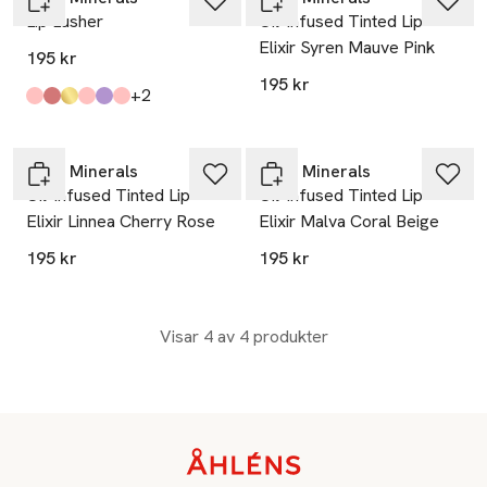
Lip Lusher
Oil-Infused Tinted Lip
Elixir Syren Mauve Pink
195 kr
195 kr
till
+2
Produkten finns i färgerna:
Julia
Maria
Grace
Adele
Jasmina
Emelie
,
,
,
,
,
,
IDUN Minerals
IDUN Minerals
Oil-Infused Tinted Lip
Oil-Infused Tinted Lip
Elixir Linnea Cherry Rose
Elixir Malva Coral Beige
195 kr
195 kr
Visar 4 av 4 produkter
Sidfot