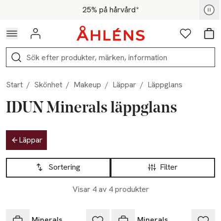
Hoppa till navigationsmenyn
Hoppa till innehåll
Hoppa till sidfot
För medlemmar - Shoppa nu
25% på hårvård*
Logga in
Favoriter
Var
Sök
Start
/
Skönhet
/
Makeup
/
Läppar
/
Läppglans
IDUN Minerals läppglans
Hoppa till produktsidan
Läppar
Hoppa till produktsidan
Lista över produkter
Sortering
Filter
Visar 4 av 4 produkter
IDUN Minerals
IDUN Minerals