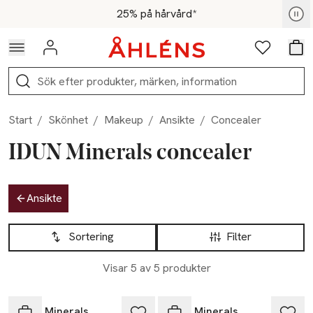
Hoppa till navigationsmenyn
Hoppa till innehåll
Hoppa till sidfot
För medlemmar - Shoppa nu
25% på hårvård*
Logga in
Favoriter
Var
Sök
Start
/
Skönhet
/
Makeup
/
Ansikte
/
Concealer
IDUN Minerals concealer
Hoppa till produktsidan
Ansikte
Hoppa till produktsidan
Lista över produkter
Sortering
Filter
Visar 5 av 5 produkter
IDUN Minerals
IDUN Minerals