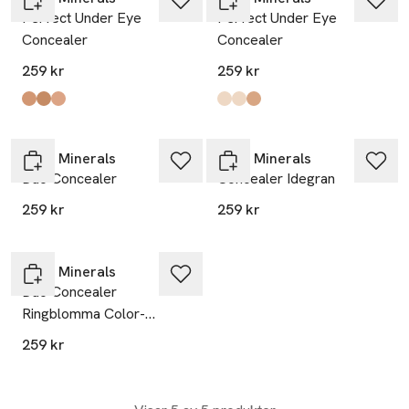
Perfect Under Eye
Perfect Under Eye
Concealer
Concealer
259 kr
259 kr
Produkten finns i färgerna:
Light
Medium
Extra Light
,
,
,
Produkten finns i färgerna:
Extra Fair
Fair
Tan
,
,
,
IDUN Minerals
IDUN Minerals
Duo Concealer
Concealer Idegran
259 kr
259 kr
IDUN Minerals
Duo Concealer
Ringblomma Color-
correcting
259 kr