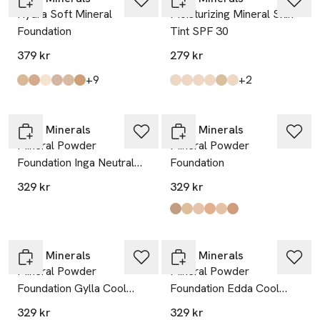
Hydra Soft Mineral
Moisturizing Mineral Skin
Foundation
Tint SPF 30
379 kr
279 kr
till
till
+9
+2
Produkten finns i färgerna:
Freja Light Warm
Disa Light/Medium Neutral
Jorunn Extra Fair Neutral
Gylla Light Cool
Signe Light Neutral
Siri Medium Neutral
,
,
,
,
,
,
Produkten finns i färgerna:
Light/Medium Neutral
Kungsholmen Light/Medium
Light Neutral
Norrmalm Medium
Gamla Stan Light
Södermalm Tan
,
,
,
,
,
,
IDUN Minerals
IDUN Minerals
Mineral Powder
Mineral Powder
Foundation Inga Neutral
Foundation
Medium
329 kr
329 kr
Produkten finns i färgerna:
Medium/Dark/Neutral Ylva
Light/Medium/Warm Freja
Light Saga
Medium/Warm Svea
Light/Medium/Neutral Disa
Medium/Neutral Siri
,
,
,
,
,
,
IDUN Minerals
IDUN Minerals
Mineral Powder
Mineral Powder
Foundation Gylla Cool
Foundation Edda Cool
Light
Medium/Light
329 kr
329 kr