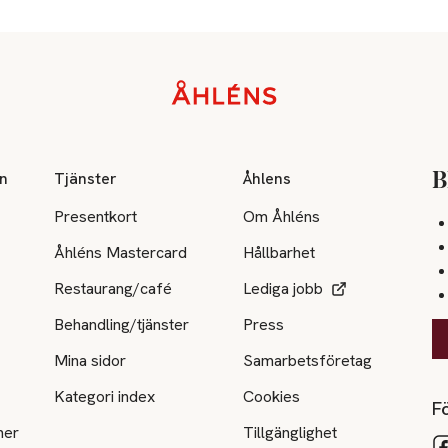
on
Tjänster
Åhlens
B
Presentkort
Om Åhléns
Åhléns Mastercard
Hållbarhet
Restaurang/café
Lediga jobb
Behandling/tjänster
Press
Mina sidor
Samarbetsföretag
Kategori index
Cookies
Fö
ner
Tillgänglighet