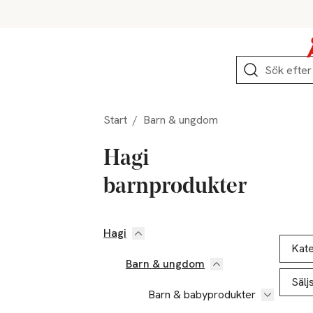
Hoppa till produktnavigation
Hoppa till innehåll
Hoppa till sidfot
Sök
Start
/
Barn & ungdom
Hagi
barnprodukter
Hagi
Hoppa till produktsidan
Hoppa t
Lista ö
Kate
Barn & ungdom
Sälj
Barn & babyprodukter