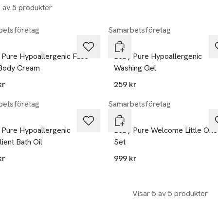
5 av 5 produkter
etsföretag
Samarbetsföretag
Hagi
 Pure Hypoallergenic Face
Baby Pure Hypoallergenic
Body Cream
Washing Gel
kr
259 kr
etsföretag
Samarbetsföretag
Hagi
 Pure Hypoallergenic
Baby Pure Welcome Little One
ient Bath Oil
Set
kr
999 kr
Visar 5 av 5 produkter