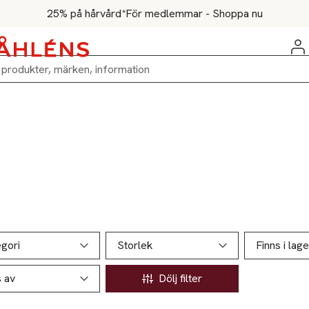
25% på hårvård*
För medlemmar - Shoppa nu
ill produktsidan
ver produkter
gori
Storlek
Finns i lage
s av
Dölj filter