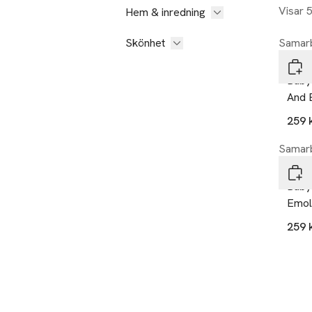
Visar 
Hem & inredning
Skönhet
Samarb
Hagi
Baby
And 
259 
Samarb
Hagi
Baby
Emoll
259 