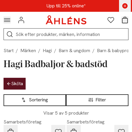
Hoppa till navigationsmenyn
Hoppa till innehåll
Hoppa till sidfot
Kod: AUG25 - Shoppa nu
Upp till 25% online*
Logga in
Favoriter
Var
Sök
Start
/
Märken
/
Hagi
/
Barn & ungdom
/
Barn & babyprod
Hagi Badbaljor & badstöd
Hoppa till produktsidan
Sköta
Hoppa till produktsidan
Lista över produkter
Sortering
Filter
Visar 5 av 5 produkter
Samarbetsföretag
Samarbetsföretag
Hagi
Hagi