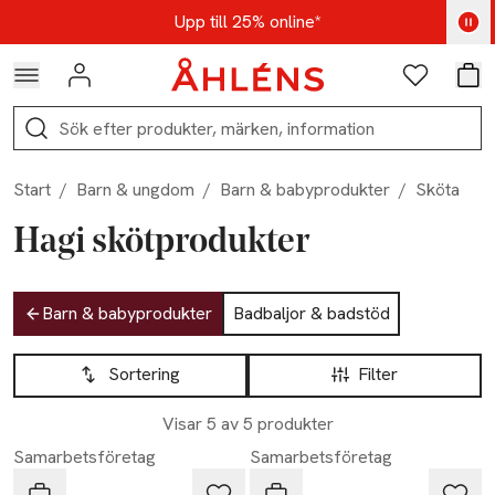
Hoppa till navigationsmenyn
Hoppa till innehåll
Hoppa till sidfot
Kod: AUG25 - Shoppa nu
Upp till 25% online*
Logga in
Favoriter
Var
Sök
Start
/
Barn & ungdom
/
Barn & babyprodukter
/
Sköta
Hagi skötprodukter
Hoppa till produktsidan
Barn & babyprodukter
Badbaljor & badstöd
Hoppa till produktsidan
Lista över produkter
Sortering
Filter
Visar 5 av 5 produkter
Samarbetsföretag
Samarbetsföretag
Hagi
Hagi