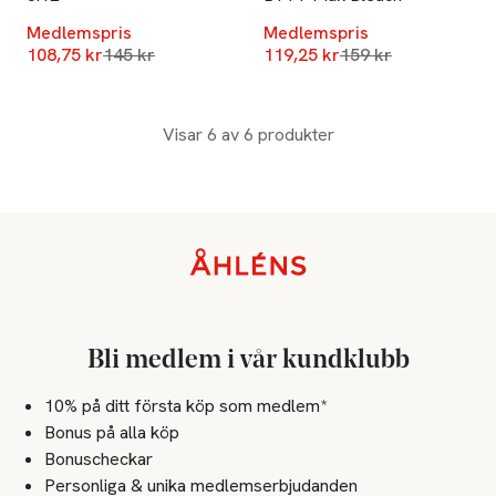
Medlemspris
Medlemspris
Lägsta pris 30 dagar
Lägsta pris 30 dag
108,75 kr
145 kr
119,25 kr
159 kr
Visar 6 av 6 produkter
Sidfot
Bli medlem i vår kundklubb
10% på ditt första köp som medlem*
Bonus på alla köp
Bonuscheckar
Personliga & unika medlemserbjudanden