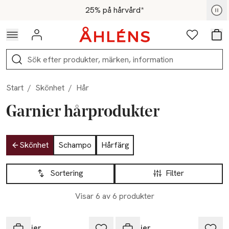
Hoppa till navigationsmenyn
Hoppa till innehåll
Hoppa till sidfot
För medlemmar - Shoppa nu
25% på hårvård*
Logga in
Favoriter
Var
Sök
Start
/
Skönhet
/
Hår
Garnier hårprodukter
Hoppa till produktsidan
Skönhet
Schampo
Hårfärg
Hoppa till produktsidan
Lista över produkter
Sortering
Filter
Visar 6 av 6 produkter
-25%
-25%
Garnier
Garnier