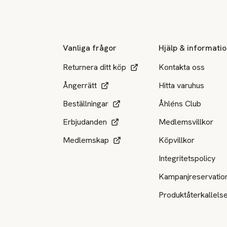
Sidfot
Vanliga frågor
Hjälp & informati
Returnera ditt köp
Kontakta oss
Ångerrätt
Hitta varuhus
Beställningar
Åhléns Club
Erbjudanden
Medlemsvillkor
Medlemskap
Köpvillkor
Integritetspolicy
Kampanjreservatio
Produktåterkallels
Tillgängliga betalsätt