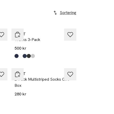
Sortering
GANT
Trunks 3-Pack
500 kr
Produkten finns i färgerna:
Marine
White
Multicolor
Black
Light Grey Melange
,
,
,
,
,
GANT
2-Pack Multistriped Socks Gift
Box
280 kr