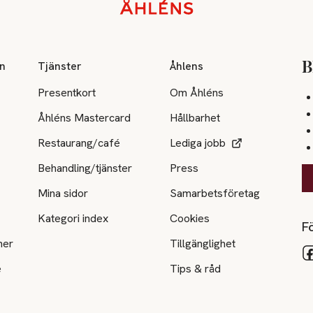
on
Tjänster
Åhlens
B
Presentkort
Om Åhléns
Åhléns Mastercard
Hållbarhet
Restaurang/café
Lediga jobb
Behandling/tjänster
Press
Mina sidor
Samarbetsföretag
Kategori index
Cookies
Fö
ner
Tillgänglighet
e
Tips & råd