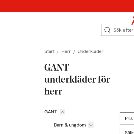
Hoppa till produktnavigation
Hoppa till innehåll
Hoppa till sidfot
Sök
Start
/
Herr
/
Underkläder
GANT
underkläder för
herr
GANT
Hoppa till produktsidan
Hoppa t
Lista ö
Pris
Barn & ungdom
Sälj