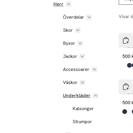
Herr
Visar 
Överdelar
Skor
GAN
Byxor
Trun
Jackor
500 
Produ
Whit
Multi
Mari
Blac
Ligh
Accessoarer
Väskor
GAN
Trun
Underkläder
500 
Kalsonger
Produ
Blac
Whit
Multi
Mari
Ligh
Strumpor