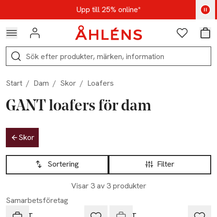
Hoppa till navigationsmenyn
Hoppa till innehåll
Hoppa till sidfot
Kod: AUG25 - Shoppa nu
Upp till 25% online*
Logga in
Favoriter
Var
Sök
Start
/
Dam
/
Skor
/
Loafers
GANT loafers för dam
Hoppa till produktsidan
Skor
Hoppa till produktsidan
Lista över produkter
Sortering
Filter
Nyhet
Visar 3 av 3 produkter
Slut i lager
Samarbetsföretag
GANT
GANT