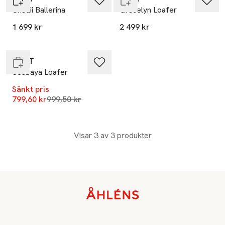
Chadii Ballerina
Gracelyn Loafer
-20%
1 699 kr
2 499 kr
Endast i varuhus
GANT
Seabaya Loafer
Sänkt pris
Lägsta pris 30 dagar
799,60 kr
999,50 kr
Visar 3 av 3 produkter
Sidfot