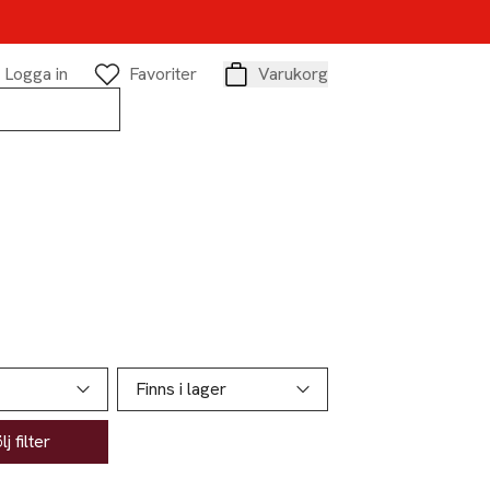
Logga in
Favoriter
Varukorg
Varukorg
Finns i lager
j filter