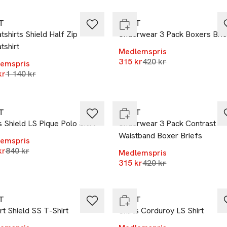
 i lager
Slut i lager
T
GANT
shirts Shield Half Zip
Underwear 3 Pack Boxers Bri
tshirt
Medlemspris
Lägsta pris 30 dagar
%
315 kr
-25%
420 kr
emspris
Lägsta pris 30 dagar
kr
1 140 kr
et
Nyhet
 i lager
Slut i lager
T
GANT
s Shield LS Pique Polo Shirt
Underwear 3 Pack Contrast
Waistband Boxer Briefs
emspris
%
-25%
Lägsta pris 30 dagar
kr
840 kr
Medlemspris
Lägsta pris 30 dagar
et
315 kr
Nyhet
420 kr
 i lager
Slut i lager
T
GANT
rt Shield SS T-Shirt
Shirts Corduroy LS Shirt