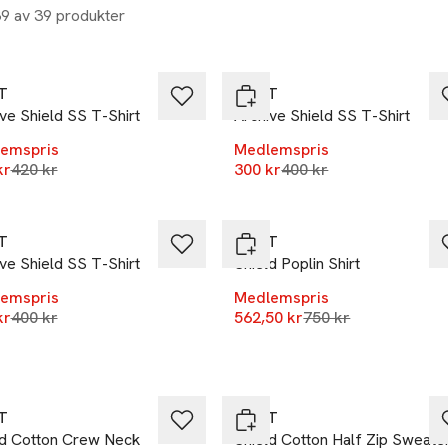
39 av 39 produkter
%
et
-25%
T
GANT
ve Shield SS T-Shirt
Archive Shield SS T-Shirt
emspris
Medlemspris
Lägsta pris 30 dagar
Lägsta pris 30 dagar
kr
420 kr
300 kr
400 kr
%
-25%
T
GANT
ve Shield SS T-Shirt
Shield Poplin Shirt
emspris
Medlemspris
Lägsta pris 30 dagar
Lägsta pris 30 daga
kr
400 kr
562,50 kr
750 kr
%
-25%
T
GANT
ld Cotton Crew Neck
Shield Cotton Half Zip Sweate