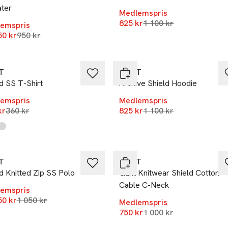
ter
Medlemspris
Lägsta pris 30 dagar
825 kr
1 100 kr
emspris
Lägsta pris 30 dagar
50 kr
950 kr
%
-25%
T
GANT
d SS T-Shirt
Archive Shield Hoodie
emspris
Medlemspris
Lägsta pris 30 dagar
Lägsta pris 30 dagar
kr
360 kr
825 kr
1 100 kr
kten finns i färgerna:
 Sea
ing Blue
e
,
,
,
%
-25%
T
GANT
d Knitted Zip SS Polo
Gant Knitwear Shield Cotton
Cable C-Neck
emspris
Lägsta pris 30 dagar
50 kr
%
1 050 kr
-25%
Medlemspris
Lägsta pris 30 dagar
750 kr
1 000 kr
et
Nyhet
kten finns i färgerna:
med White
d Denim
,
,