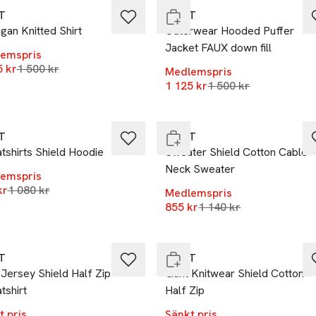
T
GANT
gan Knitted Shirt
Outerwear Hooded Puffer
Jacket FAUX down fill
emspris
Lägsta pris 30 dagar
5 kr
1 500 kr
Medlemspris
Lägsta pris 30 dagar
%
1 125 kr
-25%
1 500 kr
 i lager
Slut i lager
T
GANT
tshirts Shield Hoodie
Sweater Shield Cotton Cable
Neck Sweater
emspris
Lägsta pris 30 dagar
kr
1 080 kr
Medlemspris
Lägsta pris 30 dagar
%
855 kr
-25%
1 140 kr
 i lager
Slut i lager
T
GANT
Jersey Shield Half Zip
Gant Knitwear Shield Cotton
tshirt
Half Zip
t pris
Sänkt pris