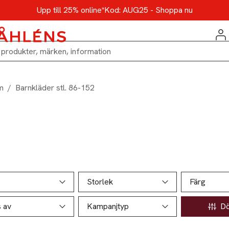
Upp till 25% online*
Kod: AUG25 - Shoppa nu
m
/
Barnkläder stl. 86-152
ill produktsidan
ver produkter
Storlek
Färg
s av
Kampanjtyp
Döl