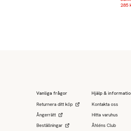
285 
Sidfot
Vanliga frågor
Hjälp & informati
Returnera ditt köp
Kontakta oss
Ångerrätt
Hitta varuhus
Beställningar
Åhléns Club