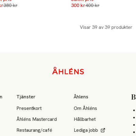
Lägsta pris 30 dagar
Lägsta pris 30 dagar
kr
380 kr
300 kr
400 kr
Visar 39 av 39 produkter
on
Tjänster
Åhlens
B
Presentkort
Om Åhléns
Åhléns Mastercard
Hållbarhet
Restaurang/café
Lediga jobb