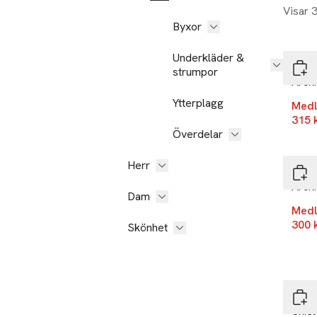
Visar 
-25
Byxor
Nyh
Underkläder &
GAN
strumpor
Archi
Ytterplagg
Medl
315 
Överdelar
-25
Herr
GAN
Archi
Dam
Medl
300 
Skönhet
-25
GAN
Shie