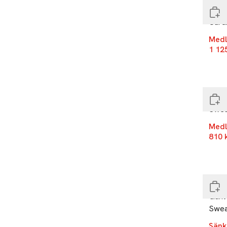
GAN
Cardi
Medl
1 12
-25
Slut
GAN
Swea
Medl
810 
-25
Slut
GAN
Gant 
Swea
Sänk