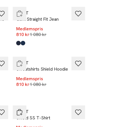
Slut i lager
GANT
efs
Gant Straight Fit Jean
Medlemspris
Lägsta pris 30 dagar
810 kr
-25%
1 080 kr
Nyhet
Produkten finns i färgerna:
Rinse Wash
Mid Wash
,
,
Slut i lager
GANT
Sweatshirts Shield Hoodie
Medlemspris
Lägsta pris 30 dagar
810 kr
1 080 kr
-25%
Nyhet
GANT
Shield SS T-Shirt