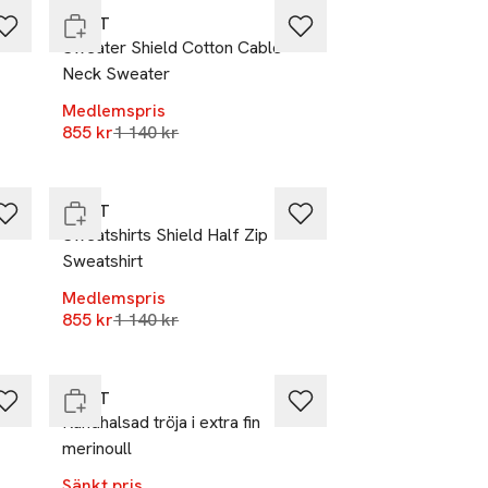
GANT
Sweater Shield Cotton Cable
Neck Sweater
Medlemspris
Lägsta pris 30 dagar
855 kr
-25%
1 140 kr
Slut i lager
GANT
Sweatshirts Shield Half Zip
Sweatshirt
Medlemspris
Lägsta pris 30 dagar
855 kr
-25%
1 140 kr
Slut i lager
GANT
Rundhalsad tröja i extra fin
merinoull
Sänkt pris