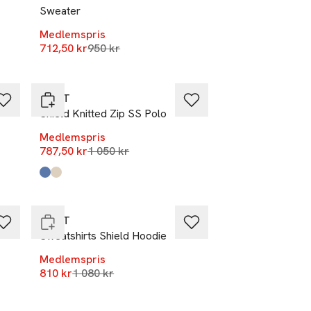
Sweater
Medlemspris
Lägsta pris 30 dagar
712,50 kr
950 kr
-25%
GANT
Shield Knitted Zip SS Polo
Medlemspris
Lägsta pris 30 dagar
787,50 kr
-25%
1 050 kr
Nyhet
Produkten finns i färgerna:
Faded Denim
Creamed White
,
,
Slut i lager
GANT
Sweatshirts Shield Hoodie
Medlemspris
Lägsta pris 30 dagar
810 kr
-25%
1 080 kr
Nyhet