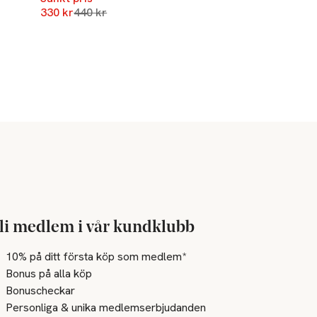
Lägsta pris 30 dagar
330 kr
440 kr
li medlem i vår kundklubb
10% på ditt första köp som medlem*
Bonus på alla köp
Bonuscheckar
Personliga & unika medlemserbjudanden