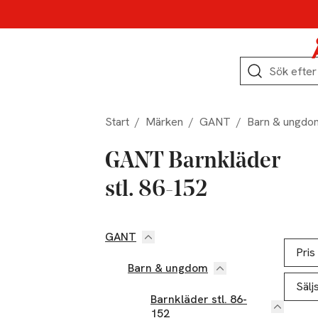
Hoppa till produktnavigation
Hoppa till innehåll
Hoppa till sidfot
Sök
Start
/
Märken
/
GANT
/
Barn & ungdo
GANT Barnkläder
stl. 86-152
GANT
Hoppa till produktsidan
Hoppa t
Lista ö
Pris
Barn & ungdom
Sälj
Barnkläder stl. 86-
152