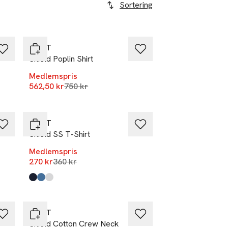
Sortering
-25%
GANT
Shield Poplin Shirt
Medlemspris
Lägsta pris 30 dagar
562,50 kr
-25%
750 kr
Nyhet
GANT
Shield SS T-Shirt
Medlemspris
r
Lägsta pris 30 dagar
270 kr
360 kr
Produkten finns i färgerna:
Evening Blue
Salty Sea
White
,
,
,
-25%
GANT
r
Shield Cotton Crew Neck