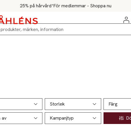
25% på hårvård*
För medlemmar - Shoppa nu
ill produktsidan
ver produkter
Storlek
Färg
s av
Kampanjtyp
Döl