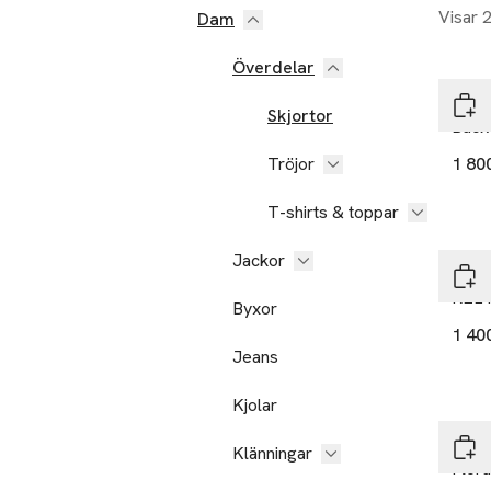
Visar 
Dam
Nyh
Överdelar
GAN
Skjortor
Back 
Tröjor
1 80
T-shirts & toppar
Jackor
GAN
REL 
Byxor
1 40
Jeans
Kjolar
GAN
Klänningar
Flora