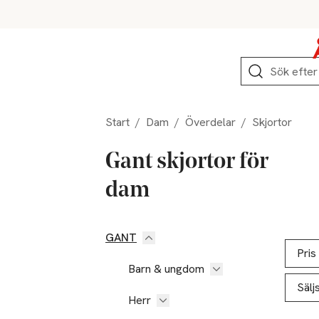
Hoppa till produktnavigation
Hoppa till innehåll
Hoppa till sidfot
Sök
Start
/
Dam
/
Överdelar
/
Skjortor
Gant skjortor för
dam
GANT
Hoppa till produktsidan
Hoppa t
Lista ö
Pris
Barn & ungdom
Sälj
Herr