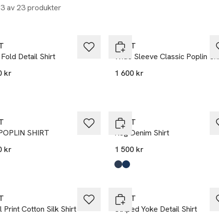
23 av 23 produkter
et
Nyhet
T
GANT
Fold Detail Shirt
Wide Sleeve Classic Poplin Shi
0 kr
1 600 kr
T
GANT
POPLIN SHIRT
Reg Denim Shirt
0 kr
1 500 kr
Produkten finns i färgerna:
Dark Blue Raw
Indigo
,
,
T
GANT
l Print Cotton Silk Shirt
Striped Yoke Detail Shirt