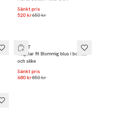
Sänkt pris
Lägsta pris 30 dagar
520 kr
650 kr
-20%
Slut i lager
GANT
Regular fit Blommig blus i bomull
och silke
Sänkt pris
Lägsta pris 30 dagar
680 kr
850 kr