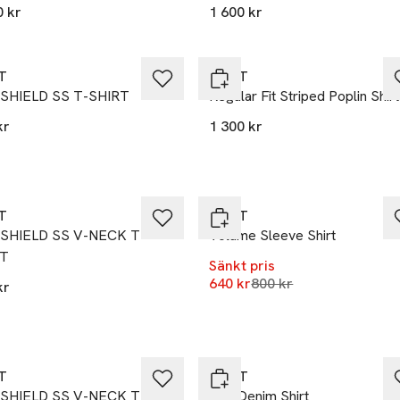
0 kr
1 600 kr
T
GANT
SHIELD SS T-SHIRT
Regular Fit Striped Poplin Shirt
kr
1 300 kr
kten finns i färgerna:
e
ing Blue
,
,
-20%
T
GANT
SHIELD SS V-NECK T-
Volume Sleeve Shirt
RT
Sänkt pris
Lägsta pris 30 dagar
640 kr
800 kr
kr
kten finns i färgerna:
e
ing Blue
,
,
T
GANT
SHIELD SS V-NECK T-
Reg Denim Shirt