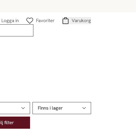
Logga in
Favoriter
Varukorg
Varukorg
Finns i lager
j filter