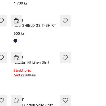
1 700 kr
GANT
REG SHIELD SS T-SHIRT
600 kr
Produkten finns i färgerna:
Evening Blue
White
,
,
-20%
GANT
Regular Fit Linen Shirt
Sänkt pris
Lägsta pris 30 dagar
640 kr
800 kr
-20%
Endast i varuhus
GANT
Floral Cotton Voile Shirt