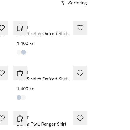
Sortering
GANT
rt
Slim Stretch Oxford Shirt
1 400 kr
Produkten finns i färgerna:
White
Light Blue
,
,
GANT
Slim Stretch Oxford Shirt
1 400 kr
Produkten finns i färgerna:
Light Blue
White
,
,
Nyhet
GANT
Denim Twill Ranger Shirt