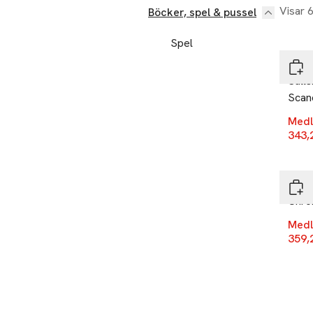
Visar 
Böcker, spel & pussel
-20
Spel
Enig
Säll
Scan
Medl
343,
-20
Enig
Chro
Medl
359,