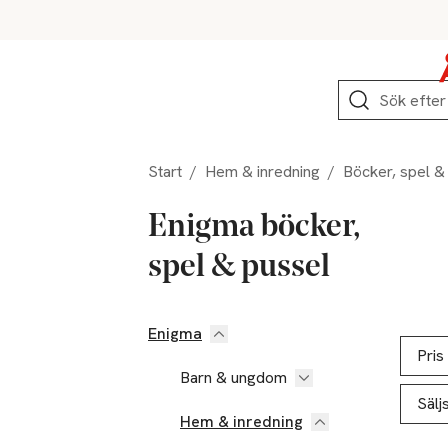
Hoppa till produktnavigation
Hoppa till innehåll
Hoppa till sidfot
Sök
Start
/
Hem & inredning
/
Böcker, spel &
Enigma böcker,
spel & pussel
Enigma
Hoppa till produktsidan
Hoppa t
Lista ö
Pris
Barn & ungdom
Sälj
Hem & inredning