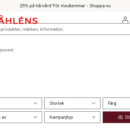
25% på hårvård*
För medlemmar - Shoppa nu
 pussel
ill produktsidan
ver produkter
Storlek
Färg
s av
Kampanjtyp
Döl