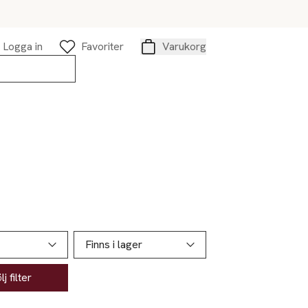
Logga in
Favoriter
Varukorg
Varukorg
Finns i lager
j filter