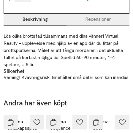
Beskrivning
Recensioner
Beskrivning
Lös olika brottsfall tillsammans med dina vänner! Virtual 
Reality – upplevelse med hjälp av en app där du tittar på 
brottsplatserna. Målet är att fånga mördaren i det aktuella 
fallet på kortast möjliga tid. Speltid 60-90 minuter, 1-4 
spelare, + 8 år.
Säkerhet
Varning! Kvävningsrisk. Innehåller små delar som kan inandas
eller sväljas. Ej lämplig för barn under 3 år.
Tillverkare
Andra har även köpt
Goliath B. V.
-20%
-20%
-20%
Hoppa över bildspelet
Vijzelpad 80
8051 KR Hattem
Enigma
Enigma
Enigma
Netherlands
Sällskapsspel,
Sequence
Spel