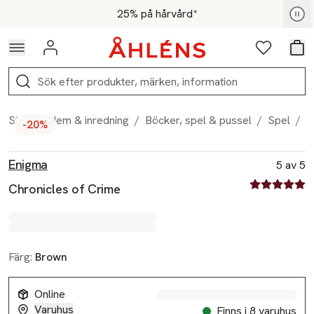
Hoppa till navigationsmenyn
Hoppa till innehåll
Hoppa till sidfot
För medlemmar - Shoppa nu
25% på hårvård*
Logga in
Favoriter
Var
Sök
Start
/
Hem & inredning
/
Böcker, spel & pussel
/
Spel
/
C
-20%
Produktbilder
Hoppa över bildspelet
Produktinformation
Enigma
5 av 5
5 av fem stjä
Chronicles of Crime
Färg:
Brown
Online
Varuhus
Finns i 8 varuhus