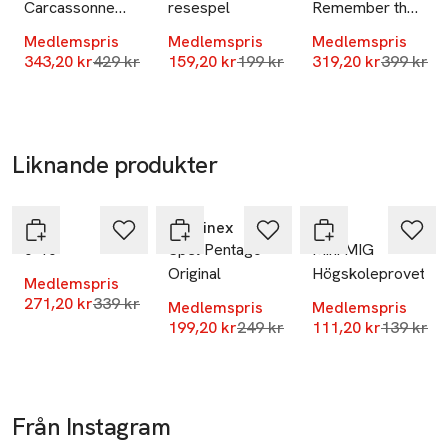
Carcassonne
resespel
Remember the
https://support.goliathgames.com/nordics-english/
Mobilnummer
Scandi
Music
Medlemspris
Medlemspris
Medlemspris
SKU: 65343617
Lägsta pris 30 dagar
Lägsta pris 30 dagar
Lägsta pr
343,20 kr
429 kr
159,20 kr
199 kr
319,20 kr
399 kr
Liknande produkter
-20%
-20%
-20%
Hoppa över bildspelet
M.I.G
Martinex
M.I.G
0-10
Spel Pentago
Mini MIG
Original
Högskoleprovet
Medlemspris
Lägsta pris 30 dagar
271,20 kr
339 kr
Medlemspris
Medlemspris
Lägsta pris 30 dagar
Lägsta pr
199,20 kr
249 kr
111,20 kr
139 kr
Från Instagram