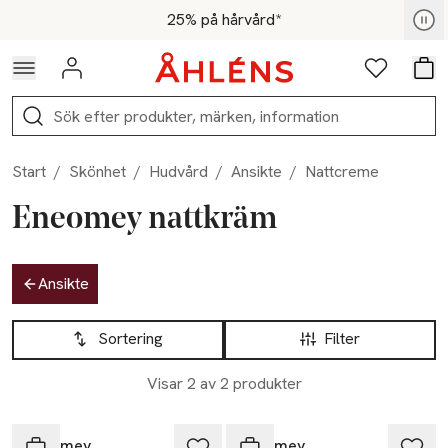
Hoppa till navigationsmenyn
Hoppa till innehåll
Hoppa till sidfot
För medlemmar - Shoppa nu
25% på hårvård*
Logga in
Favoriter
Var
Sök
Start
/
Skönhet
/
Hudvård
/
Ansikte
/
Nattcreme
Eneomey nattkräm
Hoppa till produktsidan
Ansikte
Hoppa till produktsidan
Lista över produkter
Sortering
Filter
Visar 2 av 2 produkter
Eneomey
Eneomey