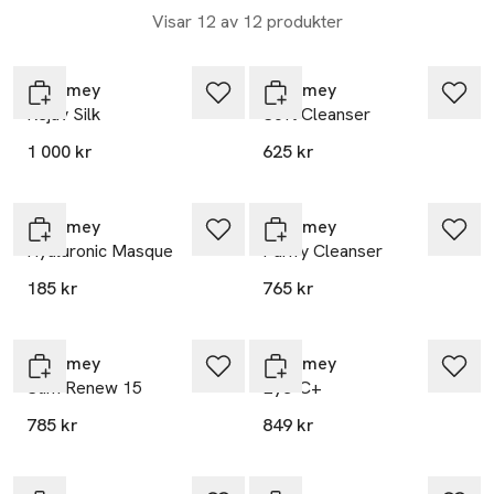
optimalt resultat.Eneomey-programmet regenererar huden
Visar 12 av 12 produkter
för en yngre, renare och klarare hud.
Eneomey
Eneomey
Rejuv Silk
Soft Cleanser
1 000 kr
625 kr
Eneomey
Eneomey
Hyaluronic Masque
Purify Cleanser
185 kr
765 kr
Eneomey
Eneomey
Stim Renew 15
Eye-C+
785 kr
849 kr