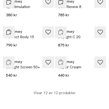
Eneomey
Eneomey
Lip Stimulation
Stim Renew 8
380 kr
785 kr
Endast i varuhus
Eneomey
Eneomey
Perfect Body 15
Daylight C 20
790 kr
875 kr
Endast i varuhus
Endast i varuhus
Eneomey
Eneomey
Sunlight Screen 50+
Repair Cream
540 kr
440 kr
Visar 12 av 12 produkter