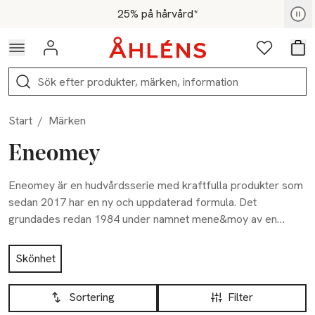
Hoppa till navigationsmenyn
Hoppa till innehåll
Hoppa till sidfot
För medlemmar - Shoppa nu
25% på hårvård*
Logga in
Favoriter
Var
Sök
Start
/
Märken
Eneomey
Eneomey är en hudvårdsserie med kraftfulla produkter som
sedan 2017 har en ny och uppdaterad formula. Det
grundades redan 1984 under namnet mene&moy av en
hudläkare och en plastikkirurg. Laboratoire Eneomey har
Hoppa till produktsidan
utarbetat ett dynamiskt hudvårdsprogram med bevisad anti-
Skönhet
aging effekt. Effektiviteten i produkterna utgörs av den
Hoppa till produktsidan
Lista över produkter
perfekta koncentrationen av de aktiva ingredienserna, såsom
Sortering
Filter
stabiliserat C-vitamin, glykolsyra och fytinsyra, för ett