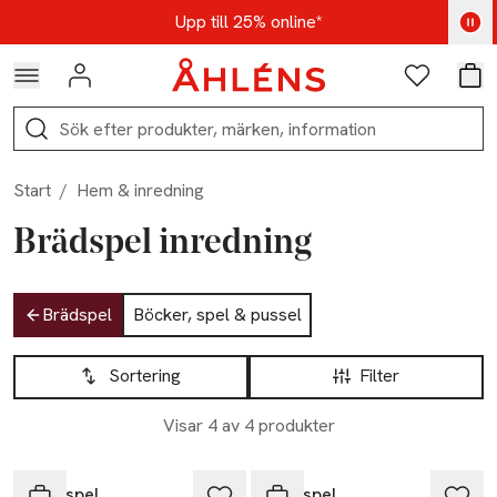
Hoppa till navigationsmenyn
Hoppa till innehåll
Hoppa till sidfot
Kod: AUG25 - Shoppa nu
Upp till 25% online*
Logga in
Favoriter
Var
Sök
Start
/
Hem & inredning
Brädspel inredning
Hoppa till produktsidan
Brädspel
Böcker, spel & pussel
Hoppa till produktsidan
Lista över produkter
Sortering
Filter
Visar 4 av 4 produkter
-20%
-20%
Brädspel
Brädspel