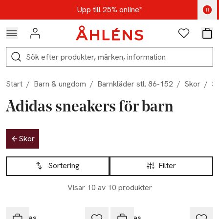
Hoppa till navigationsmenyn
Hoppa till innehåll
Hoppa till sidfot
Kod: AUG25 - Shoppa nu
Upp till 25% online*
Logga in
Favoriter
Var
Sök
Start
/
Barn & ungdom
/
Barnkläder stl. 86-152
/
Skor
/
S
Adidas sneakers för barn
Hoppa till produktsidan
Skor
Hoppa till produktsidan
Lista över produkter
Sortering
Filter
Visar 10 av 10 produkter
-25%
-25%
Adidas
Adidas