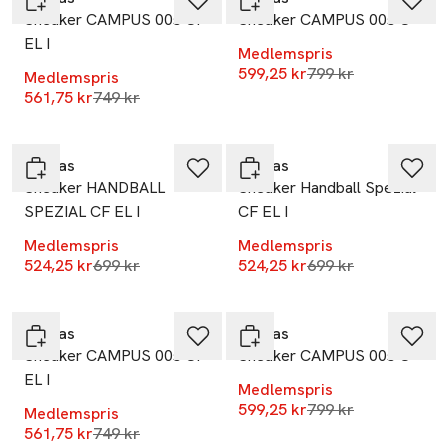
Sneaker CAMPUS 00s CF
Sneaker CAMPUS 00s C
EL I
Medlemspris
Lägsta pris 30 dag
599,25 kr
799 kr
Medlemspris
Lägsta pris 30 dagar
561,75 kr
749 kr
-25%
-25%
Adidas
Adidas
Sneaker HANDBALL
Sneaker Handball Spezial
SPEZIAL CF EL I
CF EL I
Medlemspris
Medlemspris
Lägsta pris 30 dagar
Lägsta pris 30 dag
524,25 kr
699 kr
524,25 kr
699 kr
-25%
-25%
Adidas
Adidas
Sneaker CAMPUS 00s CF
Sneaker CAMPUS 00s C
EL I
Medlemspris
Lägsta pris 30 dag
599,25 kr
799 kr
Medlemspris
-25%
Lägsta pris 30 dagar
561,75 kr
749 kr