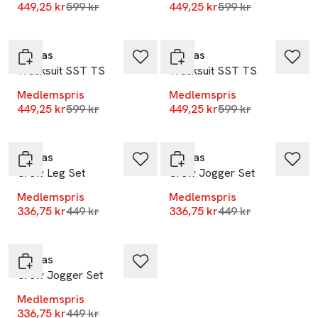
Lägsta pris 30 dagar
Lägsta pris 30 dag
449,25 kr
599 kr
449,25 kr
599 kr
-25%
-25%
Adidas
Adidas
Tracksuit SST TS
Tracksuit SST TS
Medlemspris
Medlemspris
Lägsta pris 30 dagar
Lägsta pris 30 dag
449,25 kr
599 kr
449,25 kr
599 kr
-25%
-25%
Adidas
Adidas
Crew Leg Set
Crew Jogger Set
Medlemspris
Medlemspris
Lägsta pris 30 dagar
Lägsta pris 30 dag
336,75 kr
449 kr
336,75 kr
449 kr
-25%
Adidas
Crew Jogger Set
Medlemspris
Lägsta pris 30 dagar
336,75 kr
449 kr