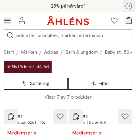
Hoppa till navigationsmenyn
Hoppa till innehåll
Hoppa till sidfot
För medlemmar - Shoppa nu
25% på hårvård*
Logga in
Favoriter
Var
Sök
Start
/
Märken
/
Adidas
/
Barn & ungdom
/
Baby stl. 50-8
Hoppa till produktsidan
Nyfödd stl. 44-68
Hoppa till produktsidan
Lista över produkter
Sortering
Filter
Visar 7 av 7 produkter
-25%
-25%
Adidas
Adidas
Tracksuit SST TS
Loose Crew Set
Medlemspris
Medlemspris