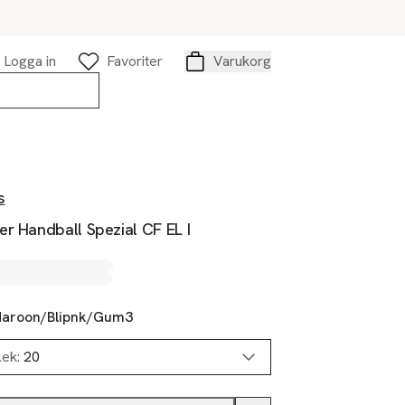
Logga in
Favoriter
Varukorg
Varukorg
s
r Handball Spezial CF EL I
aroon/Blipnk/Gum3
lek:
20