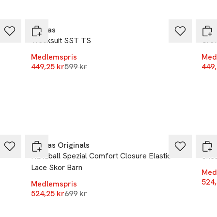
-25%
-25
Adidas
Adi
Tracksuit SST TS
Crew
Medlemspris
Med
Lägsta pris 30 dagar
449,25 kr
599 kr
449,
-25%
-25
Adidas Originals
Adi
Handball Spezial Comfort Closure Elastic
Sne
Lace Skor Barn
Med
524,
Medlemspris
Lägsta pris 30 dagar
524,25 kr
699 kr