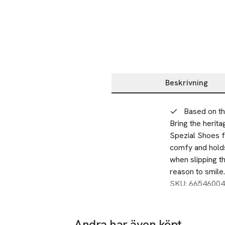
Beskrivning
Beskrivning
Based on the
Bring the herita
Spezial Shoes f
comfy and holds 
when slipping th
reason to smile.
SKU: 66546004
Andra har även köpt