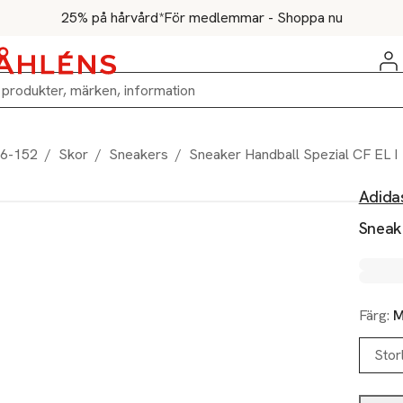
25% på hårvård*
För medlemmar - Shoppa nu
86-152
/
Skor
/
Sneakers
/
Sneaker Handball Spezial CF EL I
Adida
Sneake
Färg:
M
Stor