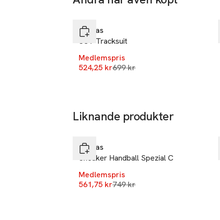
-25%
Hoppa över bildspelet
Adidas
SST Tracksuit
Medlemspris
Lägsta pris 30 dagar
524,25 kr
699 kr
Liknande produkter
-25%
Hoppa över bildspelet
Adidas
Sneaker Handball Spezial C
Medlemspris
Lägsta pris 30 dagar
561,75 kr
749 kr