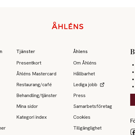
on
Tjänster
Åhlens
B
Presentkort
Om Åhléns
Åhléns Mastercard
Hållbarhet
Restaurang/café
Lediga jobb
Behandling/tjänster
Press
Mina sidor
Samarbetsföretag
Kategori index
Cookies
Fö
ner
Tillgänglighet