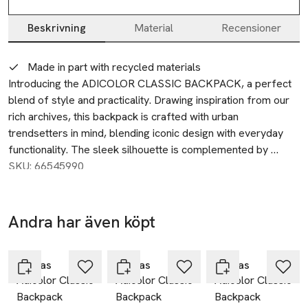
Beskrivning
Material
Recensioner
Beskrivning
Made in part with recycled materials
Introducing the ADICOLOR CLASSIC BACKPACK, a perfect 
blend of style and practicality. Drawing inspiration from our 
rich archives, this backpack is crafted with urban 
trendsetters in mind, blending iconic design with everyday 
functionality. The sleek silhouette is complemented by 
screenprint trefoil branding, embodying the bold spirit of 
SKU: 66545990
Adidas Originals.

Designed for those who appreciate both style and utility, the 
Andra har även köpt
backpack features a large main compartment, front zip 
-25%
-25%
-25%
Hoppa över bildspelet
pocket, and side slip-in pockets, ensuring ample storage for 
your essentials. A rain cover provides added protection, 
Adidas
Adidas
Adidas
Adicolor Classic
Adicolor Classic
Adicolor Classic
making it ideal for unpredictable weather. The padded, 
Backpack
Backpack
Backpack
adjustable straps ensure a comfortable fit, perfect for daily 