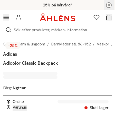
Hoppa till navigationsmenyn
Hoppa till innehåll
Hoppa till sidfot
För medlemmar - Shoppa nu
25% på hårvård*
Logga in
Favoriter
Var
Sök
Start
/
Barn & ungdom
/
Barnkläder stl. 86-152
/
Väskor
/
-25%
Adidas
Produktbilder
Hoppa över bildspelet
Produktinformation
Adicolor Classic Backpack
Färg:
Ngtcar
Online
Varuhus
Slut i lager