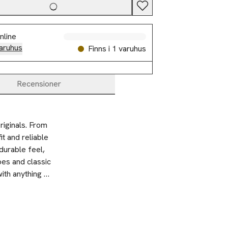
nline
aruhus
Finns i 1 varuhus
Recensioner
iginals. From 
t and reliable 
urable feel, 
es and classic 
ith anything 