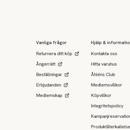
Sidfot
Vanliga frågor
Hjälp & informati
Returnera ditt köp
Kontakta oss
Ångerrätt
Hitta varuhus
Beställningar
Åhléns Club
Erbjudanden
Medlemsvillkor
Medlemskap
Köpvillkor
Integritetspolicy
Kampanjreservatio
Produktåterkallels