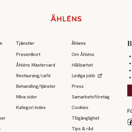
on
Tjänster
Åhlens
B
Presentkort
Om Åhléns
Åhléns Mastercard
Hållbarhet
Restaurang/café
Lediga jobb
Behandling/tjänster
Press
Mina sidor
Samarbetsföretag
Kategori index
Cookies
Fö
ner
Tillgänglighet
e
Tips & råd