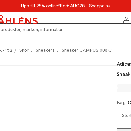
Upp till 25% online*
Kod: AUG25 - Shoppa nu
86-152
/
Skor
/
Sneakers
/
Sneaker CAMPUS 00s C
Adida
Sneak
Färg:
O
Stor