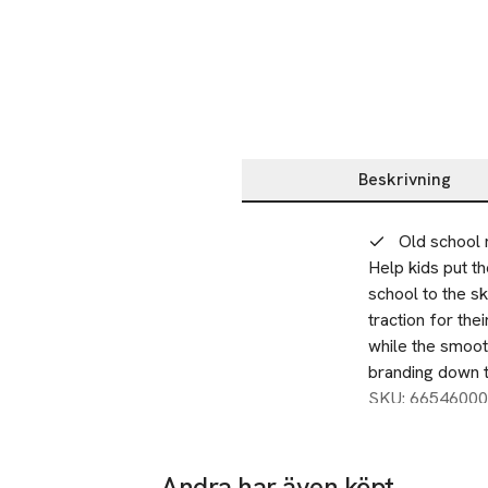
Beskrivning
Beskrivning
Old school m
Help kids put t
school to the sk
traction for the
while the smooth
branding down th
from jeans to f
SKU: 66546000
Andra har även köpt