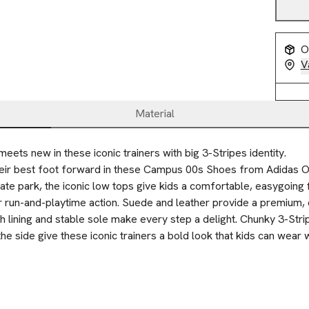
O
V
Material
eets new in these iconic trainers with big 3-Stripes identity.
heir best foot forward in these Campus 00s Shoes from Adidas Or
ate park, the iconic low tops give kids a comfortable, easygoing fi
ir run-and-playtime action. Suede and leather provide a premium, d
 lining and stable sole make every step a delight. Chunky 3-Strip
e side give these iconic trainers a bold look that kids can wear w
leece.