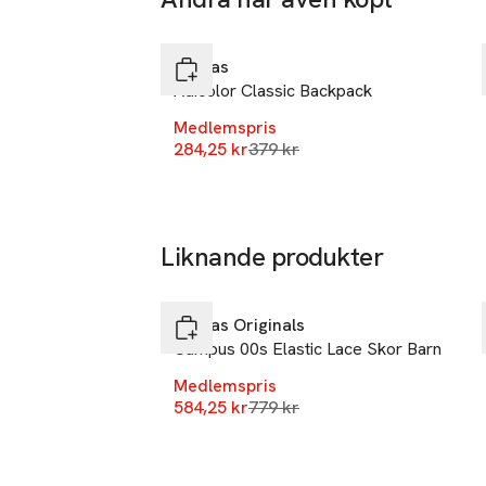
-25%
Hoppa över bildspelet
Adidas
Adicolor Classic Backpack
Medlemspris
Lägsta pris 30 dagar
284,25 kr
379 kr
Liknande produkter
-25%
Hoppa över bildspelet
Adidas Originals
Campus 00s Elastic Lace Skor Barn
Medlemspris
Lägsta pris 30 dagar
584,25 kr
779 kr