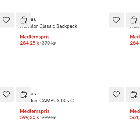
-25%
-25
Adidas
Adi
Adicolor Classic Backpack
Adic
Medlemspris
Med
Lägsta pris 30 dagar
284,25 kr
379 kr
284,
-25%
-25
Adidas
Adi
Sneaker CAMPUS 00s C
Sne
Medlemspris
Med
Lägsta pris 30 dagar
599,25 kr
799 kr
561,