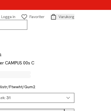
Logga in
Favoriter
Varukorg
Varukorg
s
er CAMPUS 00s C
listr/Ftwwht/Gum2
lek:
31