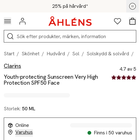
Hoppa till navigationsmenyn
Hoppa till innehåll
Hoppa till sidfot
För medlemmar - Shoppa nu
25% på hårvård*
Logga in
Favoriter
Var
Sök
Start
/
Skönhet
/
Hudvård
/
Sol
/
Solskydd & solvård
/
Y
Clarins
Produktbilder
Hoppa över bildspelet
Produktinformation
4.7 av 5
Youth-protecting Sunscreen Very High
4.7 av fem st
Protection SPF50 Face
Storlek:
50 ML
Online
Varuhus
Finns i 50 varuhus