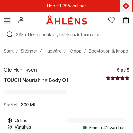
Hoppa till navigationsmenyn
Hoppa till innehåll
Hoppa till sidfot
Kod: AUG25 - Shoppa nu
Upp till 25% online*
Logga in
Favoriter
Var
Sök
Start
/
Skönhet
/
Hudvård
/
Kropp
/
Bodylotion & kroppso
Produktbilder
Hoppa över bildspelet
Produktinformation
Ole Henriksen
5 av 5
5 av fem stjä
TOUCH Nourishing Body Oil
Storlek:
300 ML
Online
Varuhus
Finns i 41 varuhus