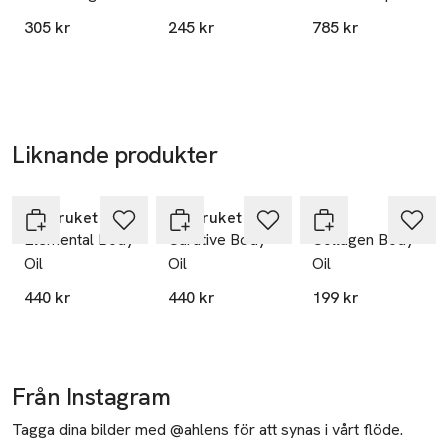
Body Lotion
Peptide
Boost
305 kr
245 kr
785 kr
Moisturizer
Liknande produkter
Hoppa över bildspelet
L:a Bruket
L:a Bruket
Q+A
Elemental Body
Curative Body
Collagen Body
Oil
Oil
Oil
440 kr
440 kr
199 kr
Från Instagram
Tagga dina bilder med @ahlens för att synas i vårt flöde.