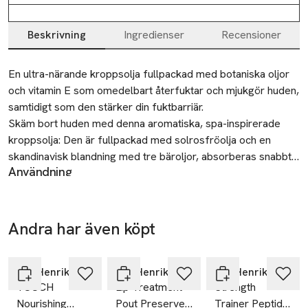
Beskrivning
Ingredienser
Recensioner
Beskrivning
En ultra-närande kroppsolja fullpackad med botaniska oljor 
och vitamin E som omedelbart återfuktar och mjukgör huden, 
samtidigt som den stärker din fuktbarriär.

Skäm bort huden med denna aromatiska, spa-inspirerade 
kroppsolja: Den är fullpackad med solrosfröolja och en 
skandinavisk blandning med tre bäroljor, absorberas snabbt 
Användning
och utan ansträngning för att höja återfuktningen och ge 
Massera in i fuktig hud efter dusch.
huden en heltäckande frisk lyster.
Försiktighetsåtgärder
Endast för utvärtes bruk. Använd enligt anvisningarna.
Andra har även köpt
SKU: 66127574
Hoppa över bildspelet
Ole Henriksen
Ole Henriksen
Ole Henriksen
TOUCH
Lip Treatment
Strength
Nourishing
Pout Preserve
Trainer Peptide