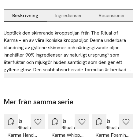
Beskrivning
Ingredienser
Recensioner
Beskrivning
Upptäck den skimrande kroppsoljan från The Ritual of 
Karma – en av våra ikoniska kroppsoljor. Denna underbara 
blandning av gyllene skimmer och näringsgivande oljor 
innehåller 90% ingredienser av naturligt ursprung* som 
återfuktar och mjukgör huden samtidigt som den ger ett 
gyllene glow. Den snabbabsorberade formulan är berikad 
med en somrig doft av lotusblomma och vitt te och 
Tillverkare
efterlämnar en len och strålande hud.

RITUALS
(*Baserat på ISO 16128.)
Herengracht 541
Mer från samma serie
Gåva på
Gåva på
Gåva på
1017 BW Amsterdam
köpet
köpet
köpet
Hoppa över bildspelet
Netherlands
Rituals
Rituals
Rituals
Mobilnummer
The Ritual of
The Ritual of
The Ritual of
SKU: 66588791
Karma Hand
Karma Whipped
Karma Foaming