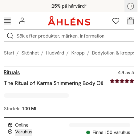
Hoppa till navigationsmenyn
Hoppa till innehåll
Hoppa till sidfot
För medlemmar - Shoppa nu
25% på hårvård*
Logga in
Favoriter
Var
Sök
Start
/
Skönhet
/
Hudvård
/
Kropp
/
Bodylotion & kroppso
Produktbilder
Hoppa över bildspelet
Produktinformation
Rituals
4.8 av 5
4.8 av fem st
The Ritual of Karma Shimmering Body Oil
Storlek:
100 ML
Online
Varuhus
Finns i 50 varuhus