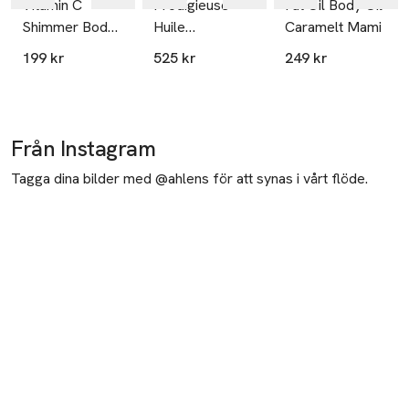
Vitamin C
Prodigieuse
Fat Oil Body Oil
Shimmer Body
Huile
Caramelt Mami
Oil
Prodigieuse
199 kr
525 kr
249 kr
Från Instagram
Tagga dina bilder med @ahlens för att synas i vårt flöde.